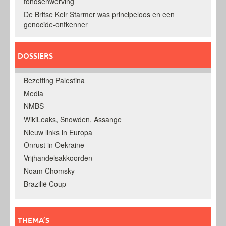
fondsenwerving
De Britse Keir Starmer was principeloos en een
genocide-ontkenner
DOSSIERS
Bezetting Palestina
Media
NMBS
WikiLeaks, Snowden, Assange
Nieuw links in Europa
Onrust in Oekraine
Vrijhandelsakkoorden
Noam Chomsky
Brazilië Coup
THEMA’S