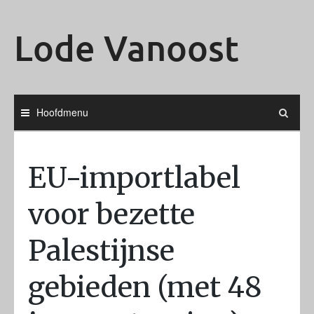
Ga
naar
Lode Vanoost
de
inhoud
Hoofdmenu
EU-importlabel
voor bezette
Palestijnse
gebieden (met 48