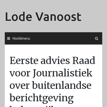
Ga
naar
Lode Vanoost
de
inhoud
Hoofdmenu
Eerste advies Raad
voor Journalistiek
over buitenlandse
berichtgeving