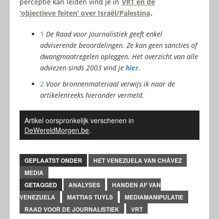
perceptie kan leiden vind je in
VRT en de
‘objectieve feiten’ over Israël/Palestina
.
1
De Raad voor Journalistiek geeft enkel
adviserende beoordelingen. Ze kan geen sancties of
dwangmaatregelen opleggen. Het overzicht van alle
adviezen sinds 2003 vind je
hier
.
2
Voor bronnenmateriaal verwijs ik naar de
artikelenreeks hieronder vermeld.
Artikel oorspronkelijk verschenen in
DeWereldMorgen.be
.
GEPLAATST ONDER
HET VENEZUELA VAN CHÁVEZ
MEDIA
GETAGGED
ANALYSES
HANDEN AF VAN
VENEZUELA
MATTIAS TUYLS
MEDIAMANIPULATIE
RAAD VOOR DE JOURNALISTIEK
VRT