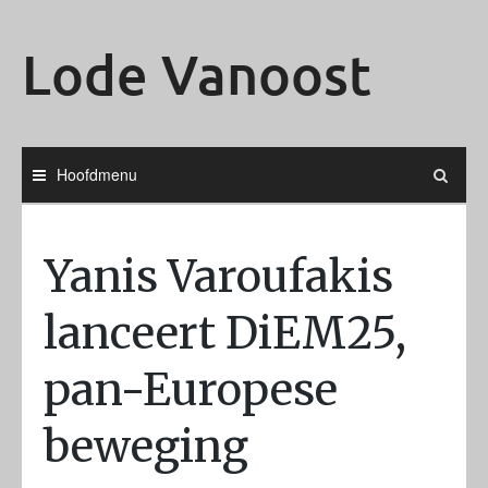
Ga
naar
Lode Vanoost
de
inhoud
Hoofdmenu
Yanis Varoufakis
lanceert DiEM25,
pan-Europese
beweging