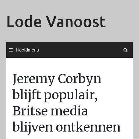
Ga
naar
Lode Vanoost
de
inhoud
Hoofdmenu
Jeremy Corbyn
blijft populair,
Britse media
blijven ontkennen