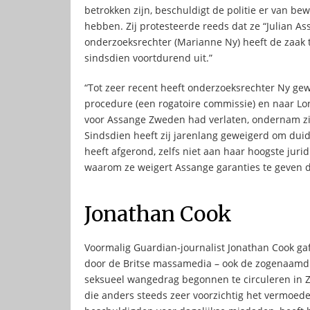
betrokken zijn, beschuldigt de politie er van be
hebben. Zij protesteerde reeds dat ze “Julian 
onderzoeksrechter (Marianne Ny) heeft de zaak te
sindsdien voortdurend uit.”
“Tot zeer recent heeft onderzoeksrechter Ny ge
procedure (een rogatoire commissie) en naar Lo
voor Assange Zweden had verlaten, ondernam zij
Sindsdien heeft zij jarenlang geweigerd om duide
heeft afgerond, zelfs niet aan haar hoogste jur
waarom ze weigert Assange garanties te geven da
Jonathan Cook
Voormalig Guardian-journalist Jonathan Cook g
door de Britse massamedia – ook de zogenaamd 
seksueel wangedrag begonnen te circuleren in 
die anders steeds zeer voorzichtig het vermoede