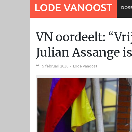
Ga
LODE VANOOST
DOSS
naar
de
inhoud
VN oordeelt: “Vr
Julian Assange is
5 februari 2016
-
Lode Vanoost