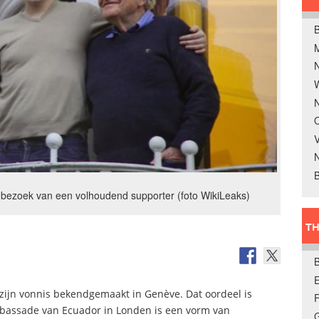
B
W
N
O
V
B
bezoek van een volhoudend supporter (foto WikiLeaks)
TH
E
 zijn vonnis bekendgemaakt in Genève. Dat oordeel is
ambassade van Ecuador in Londen is een vorm van