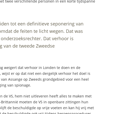
t twee verschillende personen in een korte tijdspanne
iden tot een definitieve seponering van
omdat de feiten te licht wegen. Dat was
e onderzoeksrechter. Dat verhoor is
ing van de tweede Zweedse
g weigert dat verhoor in Londen te doen en de
 wijst er op dat niet een dergelijk verhoor het doel is
n van Assange op Zweeds grondgebied voor een heel
ging van spionage.
n de VS, hem niet uitleveren heeft alles te maken met
t-Brittannië moeten de VS in openbare zittingen hun
lijft de beschuldigde op vrije voeten en kan hij vrij met
 de beschuldigde ook vrij tijdens beroepsprocedures.