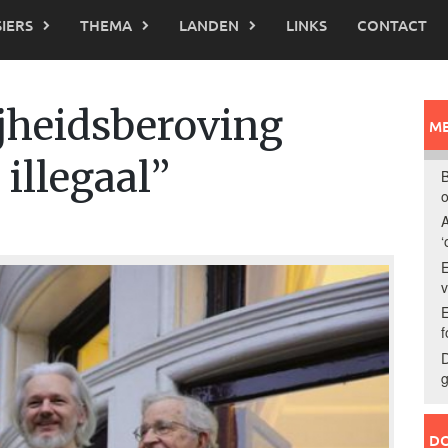
IERS
THEMA
LANDEN
LINKS
CONTACT
ijheidsberoving
ME
 illegaal”
B
o
A
‘
E
E
f
D
g
DO