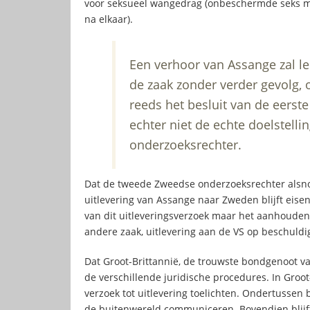
voor seksueel wangedrag (onbeschermde seks me
na elkaar).
Een verhoor van Assange zal le
de zaak zonder verder gevolg, 
reeds het besluit van de eerst
echter niet de echte doelstell
onderzoeksrechter.
Dat de tweede Zweedse onderzoeksrechter alsno
uitlevering van Assange naar Zweden blijft eisen,
van dit uitleveringsverzoek maar het aanhoude
andere zaak, uitlevering aan de VS op beschuldi
Dat Groot-Brittannië, de trouwste bondgenoot va
de verschillende juridische procedures. In Groo
verzoek tot uitlevering toelichten. Ondertussen b
de buitenwereld communiceren. Bovendien blijft