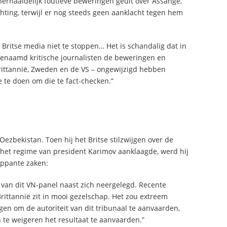
erhaaldelijk foutieve beweringen geuit over Assange,
hting, terwijl er nog steeds geen aanklacht tegen hem
e Britse media niet te stoppen… Het is schandalig dat in
genaamd kritische journalisten de beweringen en
rittannië, Zweden en de VS – ongewijzigd hebben
te doen om die te fact-checken.”
ezbekistan. Toen hij het Britse stilzwijgen over de
et regime van president Karimov aanklaagde, werd hij
rappante zaken:
 van dit VN-panel naast zich neergelegd. Recente
rittannië zit in mooi gezelschap. Het zou extreem
gen om de autoriteit van dit tribunaal te aanvaarden,
 te weigeren het resultaat te aanvaarden.”