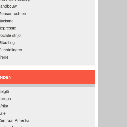
Landbouw
Mensenrechten
Racisme
epressie
ociale strijd
itbuiting
luchtelingen
Vrede
ANDEN
elgië
Europa
frika
zië
entraal-Amerika