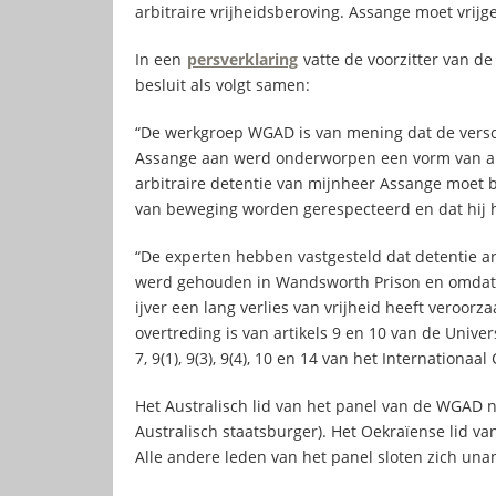
arbitraire vrijheidsberoving. Assange moet vrij
In een
persverklaring
vatte de voorzitter van d
besluit als volgt samen:
“De werkgroep WGAD is van mening dat de versch
Assange aan werd onderworpen een vorm van ar
arbitraire detentie van mijnheer Assange moet be
van beweging worden gerespecteerd en dat hij 
“De experten hebben vastgesteld dat detentie ar
werd gehouden in Wandsworth Prison en omdat 
ijver een lang verlies van vrijheid heeft veroor
overtreding is van artikels 9 en 10 van de Unive
7, 9(1), 9(3), 9(4), 10 en 14 van het Internationaa
Het Australisch lid van het panel van de WGAD n
Australisch staatsburger). Het Oekraïense lid van
Alle andere leden van het panel sloten zich una