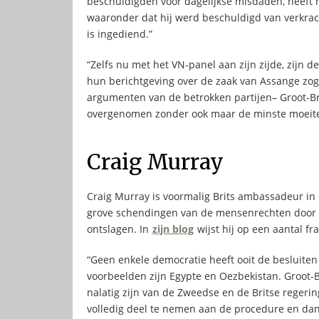
beschuldigden voor dagelijkse misdaden, heeft h
waaronder dat hij werd beschuldigd van verkrac
is ingediend.”
“Zelfs nu met het VN-panel aan zijn zijde, zijn d
hun berichtgeving over de zaak van Assange zo
argumenten van de betrokken partijen– Groot-B
overgenomen zonder ook maar de minste moeite 
Craig Murray
Craig Murray is voormalig Brits ambassadeur in O
grove schendingen van de mensenrechten door h
ontslagen. In
zijn blog
wijst hij op een aantal f
“Geen enkele democratie heeft ooit de besluiten
voorbeelden zijn Egypte en Oezbekistan. Groot-B
nalatig zijn van de Zweedse en de Britse regerin
volledig deel te nemen aan de procedure en dan