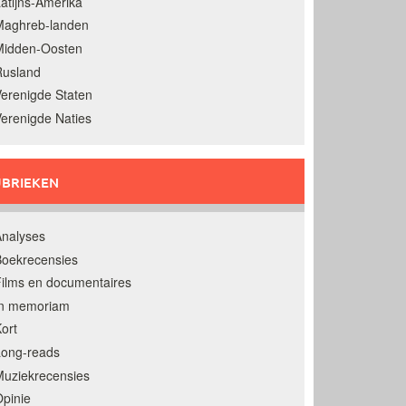
atijns-Amerika
Maghreb-landen
Midden-Oosten
Rusland
erenigde Staten
erenigde Naties
BRIEKEN
nalyses
oekrecensies
ilms en documentaires
In memoriam
ort
Long-reads
uziekrecensies
pinie