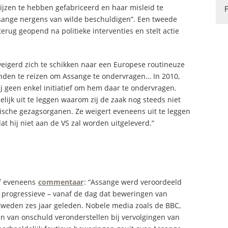
wijzen te hebben gefabriceerd en haar misleid te
Assange nergens van wilde beschuldigen”. Een tweede
rug geopend na politieke interventies en stelt actie
weigerd zich te schikken naar een Europese routineuze
nden te reizen om Assange te ondervragen… In 2010,
 geen enkel initiatief om hem daar te ondervragen.
lijk uit te leggen waarom zij de zaak nog steeds niet
idische gezagsorganen. Ze weigert eveneens uit te leggen
t hij niet aan de VS zal worden uitgeleverd.”
af eveneens
commentaar
: “Assange werd veroordeeld
progressieve – vanaf de dag dat beweringen van
Zweden zes jaar geleden. Nobele media zoals de BBC,
n van onschuld veronderstellen bij vervolgingen van