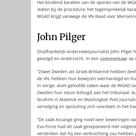
Het bindend karakter van de opinies van de WGA
staten bij de procedure, het tegensprekelijk kara
WGAD krijgt vanwege de VN-Raad voor Mensenr
John Pilger
Onafhankelijk onderzoeksjournalist John Pilger 
gevolgd en onderzocht. In een
commentaar
op d
“Zowel Zweden als Groot-Brittannië hebben de
de VN, hebben hun bewijzen overhandigd en hun
In vorige, alom geloofde zaken waar de WGAD ov
Zweden hun steun betuigd aan het tribunaal: Au
Ibrahim in Maleisië en Washington Post journalis
vervolging en opsluiting zich voordoen in het ha
“De zaak Assange ging nooit over beweringen v
Eva Finne had de zaak geseponeerd met volgende 
verdenken dat hij een verkrachting zou hebben 