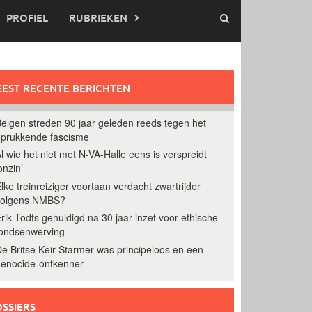
PROFIEL
RUBRIEKEN
EST RECENTE BERICHTEN
elgen streden 90 jaar geleden reeds tegen het
prukkende fascisme
l wie het niet met N-VA-Halle eens is verspreidt
onzin’
lke treinreiziger voortaan verdacht zwartrijder
volgens NMBS?
rik Todts gehuldigd na 30 jaar inzet voor ethische
ondsenwerving
e Britse Keir Starmer was principeloos en een
enocide-ontkenner
SSIERS