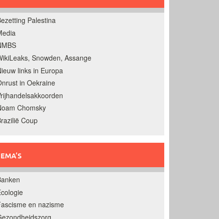
ezetting Palestina
Media
NMBS
ikiLeaks, Snowden, Assange
ieuw links in Europa
nrust in Oekraine
rijhandelsakkoorden
Noam Chomsky
razilië Coup
EMA’S
Banken
cologie
Fascisme en nazisme
Gezondheidszorg