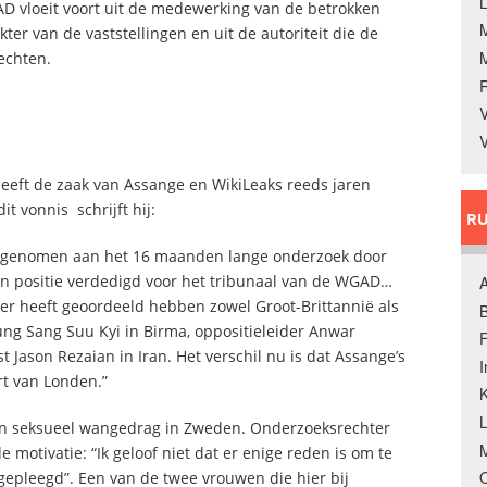
L
D vloeit voort uit de medewerking van de betrokken
kter van de vaststellingen en uit de autoriteit die de
echten.
V
V
heeft de zaak van Assange en WikiLeaks reeds jaren
it vonnis schrijft hij:
RU
elgenomen aan het 16 maanden lange onderzoek door
 positie verdedigd voor het tribunaal van de WGAD…
A
er heeft geoordeeld hebben zowel Groot-Brittannië als
B
ng Sang Suu Kyi in Birma, oppositieleider Anwar
F
t Jason Rezaian in Iran. Het verschil nu is dat Assange’s
rt van Londen.”
K
an seksueel wangedrag in Zweden. Onderzoeksrechter
M
motivatie: “Ik geloof niet dat er enige reden is om te
O
gepleegd”. Een van de twee vrouwen die hier bij