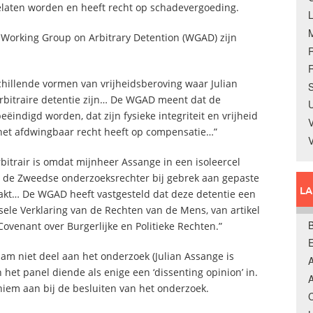
gelaten worden en heeft recht op schadevergoeding.
e Working Group on Arbitrary Detention (WGAD) zijn
R
illende vormen van vrijheidsberoving waar Julian
S
bitraire detentie zijn… De WGAD meent dat de
U
ëindigd worden, dat zijn fysieke integriteit en vrijheid
V
het afdwingbaar recht heeft op compensatie…”
bitrair is omdat mijnheer Assange in een isoleercel
de Zweedse onderzoeksrechter bij gebrek aan gepaste
L
zaakt… De WGAD heeft vastgesteld dat deze detentie een
rsele Verklaring van de Rechten van de Mens, van artikel
B
l Covenant over Burgerlijke en Politieke Rechten.”
am niet deel aan het onderzoek (Julian Assange is
A
 het panel diende als enige een ‘dissenting opinion’ in.
A
niem aan bij de besluiten van het onderzoek.
C