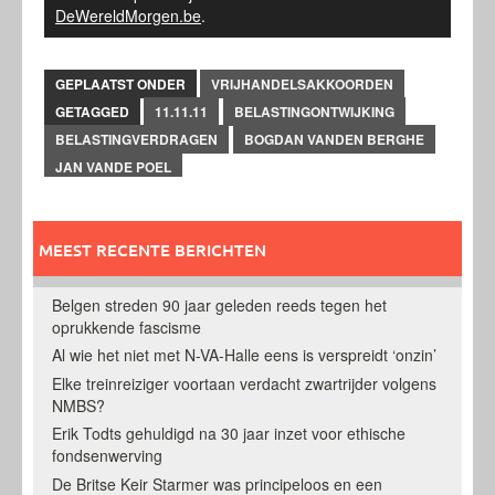
DeWereldMorgen.be
.
GEPLAATST ONDER
VRIJHANDELSAKKOORDEN
GETAGGED
11.11.11
BELASTINGONTWIJKING
BELASTINGVERDRAGEN
BOGDAN VANDEN BERGHE
JAN VANDE POEL
MEEST RECENTE BERICHTEN
Belgen streden 90 jaar geleden reeds tegen het
oprukkende fascisme
Al wie het niet met N-VA-Halle eens is verspreidt ‘onzin’
Elke treinreiziger voortaan verdacht zwartrijder volgens
NMBS?
Erik Todts gehuldigd na 30 jaar inzet voor ethische
fondsenwerving
De Britse Keir Starmer was principeloos en een