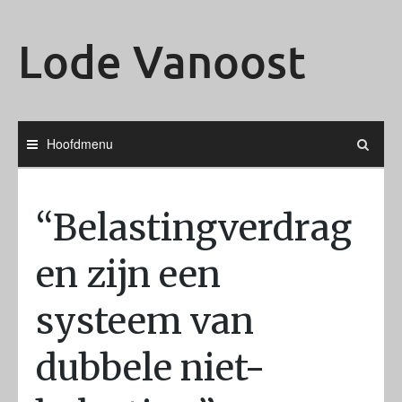
Ga
naar
Lode Vanoost
de
inhoud
Hoofdmenu
“Belastingverdrag
en zijn een
systeem van
dubbele niet-