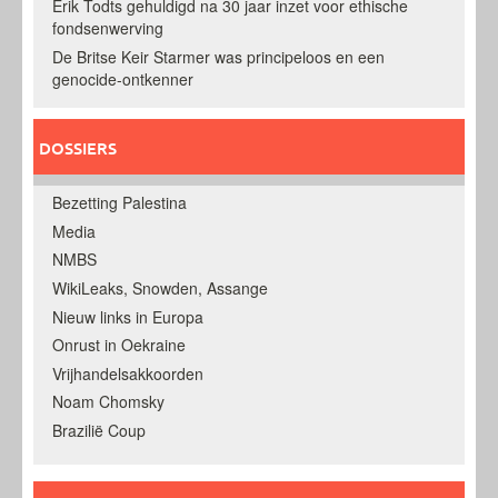
Erik Todts gehuldigd na 30 jaar inzet voor ethische
fondsenwerving
De Britse Keir Starmer was principeloos en een
genocide-ontkenner
DOSSIERS
Bezetting Palestina
Media
NMBS
WikiLeaks, Snowden, Assange
Nieuw links in Europa
Onrust in Oekraine
Vrijhandelsakkoorden
Noam Chomsky
Brazilië Coup