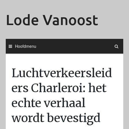
Ga
naar
Lode Vanoost
de
inhoud
Hoofdmenu
Luchtverkeersleid
ers Charleroi: het
echte verhaal
wordt bevestigd