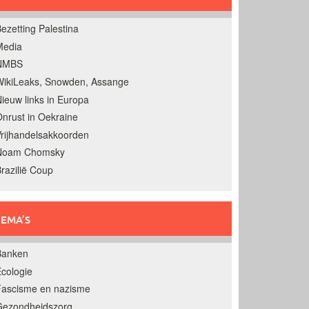
ezetting Palestina
Media
NMBS
ikiLeaks, Snowden, Assange
ieuw links in Europa
nrust in Oekraine
rijhandelsakkoorden
Noam Chomsky
razilië Coup
EMA’S
Banken
cologie
Fascisme en nazisme
Gezondheidszorg