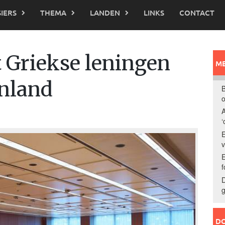
IERS
THEMA
LANDEN
LINKS
CONTACT
t Griekse leningen
ME
enland
B
o
A
‘
E
E
f
D
g
DO