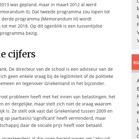
L
2013 was gepland, maar in maart 2012 al werd
morandum II). Dat tweede programma zou lopen tot
en derde programma (Memorandum III) wordt
tot mei 2018. Op dit ogenblik is een tussentijdse
V
e programma bezig.
V
e cijfers
RU
nk. De directeur van de school is een adviseur van de
ich geen enkele vraag bij de legitimiteit of de politieke
A
lgemeen en tegenover Griekenland in het bijzonder.
B
F
root probleem heeft met het innen van belastingen, het
en dergelijke, maar stelt zich niet de vraag waarom
ijk is. Ze stelt ook vast dat Griekenland tussen 2009 en
K
ng op jaarbasis) ‘significant’ heeft verminderd, maar
tschappij daar de sociale prijs heeft voor betaald.
M
O
investeerders al die jaren bereid waren om “absurd