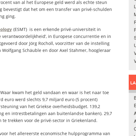
ocent van al het Europese geld werd als echte steun
g bevestigt dat het om een transfer van privé-schulden
ng ging.
nology
(ESMT) is een erkende privé-universiteit in
R
le verantwoordelijkheid’, in Europese concurrentie en in
S
evoerd door Jörg Rocholl, voorzitter van de instelling
U
ën Wolfgang Schäuble en door Axel Stahmer, hoogleraar
V
L
. Waar kwam het geld vandaan en waar is het naar toe
B
d euro werd slechts 9,7 miljard euro (5 procent)
dersteuning van het Griekse overheidsbudget. 139,2
A
ing en intrestbetalingen aan buitenlandse banken). 29,7
 te trekken voor de privé-sector in Griekenland.
A
C
 voor het allereerste economische hulpprogramma van