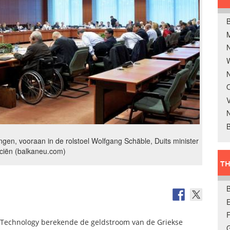
B
W
N
O
V
B
gen, vooraan in de rolstoel Wolfgang Schäble, Duits minister
nciën (balkaneu.com)
TH
E
Technology berekende de geldstroom van de Griekse