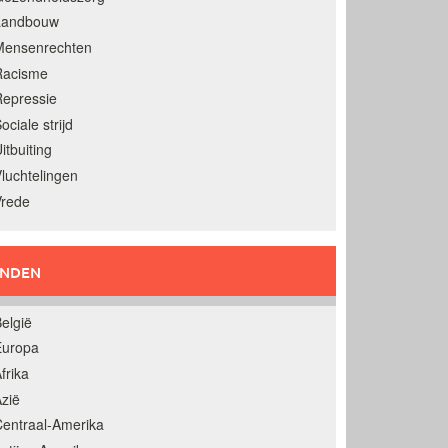
Landbouw
Mensenrechten
Racisme
epressie
ociale strijd
itbuiting
luchtelingen
Vrede
ANDEN
elgië
Europa
frika
zië
entraal-Amerika