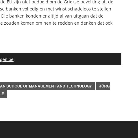
 EU zijn niet bedoeld om de Griekse bevolking uit de
se banken volledig en met winst schadeloos te stellen
Die banken konden er altijd al van uitgaan dat de
eide zouden komen om hen te redden en denken dat ook
gen.be
.
AN SCHOOL OF MANAGEMENT AND TECHNOLOGY
JÖRG
LE