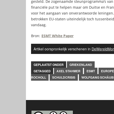
gesteld. De zogenaamde steunprogramma’s van de
financiële put te helpen maar om Duitse en Fran
voor het aangaan van onverantwoorde leningen. 
betrokken EU-staten uiteindelijk toch tussenb
vandaag.
Bron:
ESMT White Paper
Artikel oorspronkelijk verschenen in
DeWereldMor
GEPLAATST ONDER
GRIEKENLAND
GETAGGED
AXEL STAHMER
ESMT
EUROPE
ROCHOLL
SCHULDCRISIS
WOLFGANG SCHÄUB