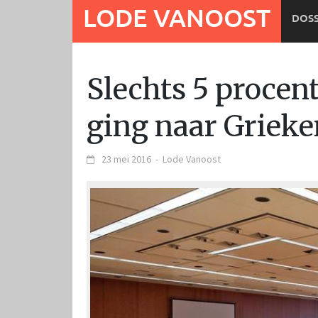
Ga
LODE VANOOST
DOSS
naar
de
inhoud
Slechts 5 procen
ging naar Griek
23 mei 2016
-
Lode Vanoost