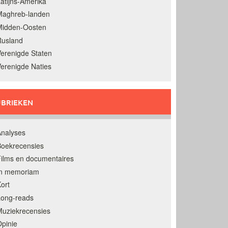
atijns-Amerika
Maghreb-landen
Midden-Oosten
Rusland
erenigde Staten
erenigde Naties
BRIEKEN
nalyses
oekrecensies
ilms en documentaires
In memoriam
ort
Long-reads
uziekrecensies
pinie