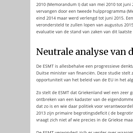
2010 (Memorandum I) dat van mei 2010 tot juni 
vervangen door een tweede hulpprogramma (Me
eind 2014 maar werd verlengd tot juni 2015. E
verondersteld te zullen lopen van augustus 2015 
evaluatie van de stand van zaken van dit laatst
Neutrale analyse van d
De ESMT is allesbehalve een progressieve denkta
Duitse minister van financiën. Deze studie stelt z
opportuniteit van het beleid van de EU in het a
Zo stelt de ESMT dat Griekenland wel een zeer g
ontbreken van een kadaster van de eigendommen 
dat zo is en wie daar politiek voor verantwoordel
2013 zijn primaire begrotingsdeficit ( de begroti
vraagt zich niet af wie precies in de Griekse maa
De ESMT verwondert zich er verder over waarom 