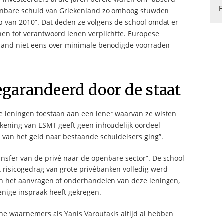
openbare schuld van Griekenland zo omhoog stuwden
p van 2010”. Dat deden ze volgens de school omdat er
hen tot verantwoord lenen verplichtte. Europese
land niet eens over minimale benodigde voorraden
egarandeerd door de staat
le leningen toestaan aan een lener waarvan ze wisten
ekening van ESMT geeft geen inhoudelijk oordeel
 van het geld naar bestaande schuldeisers ging”.
ansfer van de privé naar de openbare sector”. De school
et risicogedrag van grote privébanken volledig werd
in het aanvragen of onderhandelen van deze leningen,
enige inspraak heeft gekregen.
sche waarnemers als Yanis Varoufakis altijd al hebben