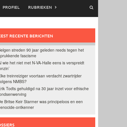
PROFIEL
RUBRIEKEN
EST RECENTE BERICHTEN
elgen streden 90 jaar geleden reeds tegen het
prukkende fascisme
l wie het niet met N-VA-Halle eens is verspreidt
onzin’
lke treinreiziger voortaan verdacht zwartrijder
volgens NMBS?
rik Todts gehuldigd na 30 jaar inzet voor ethische
ondsenwerving
e Britse Keir Starmer was principeloos en een
enocide-ontkenner
SSIERS