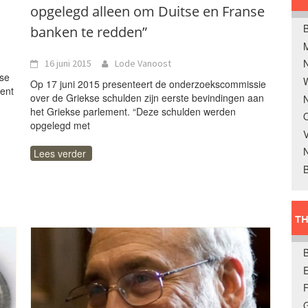
opgelegd alleen om Duitse en Franse
B
banken te redden”
16 juni 2015
Lode Vanoost
kse
W
Op 17 juni 2015 presenteert de onderzoekscommissie
cent
over de Griekse schulden zijn eerste bevindingen aan
N
het Griekse parlement. “Deze schulden werden
O
opgelegd met
V
Lees verder
B
TH
E