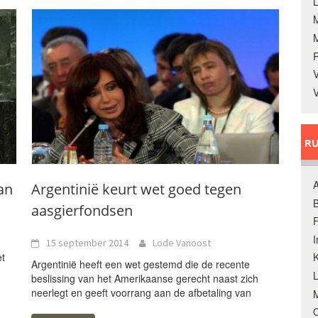
L
V
V
RU
A
an
Argentinië keurt wet goed tegen
B
aasgierfondsen
F
15 september 2014
Lode Vanoost
et
K
Argentinië heeft een wet gestemd die de recente
beslissing van het Amerikaanse gerecht naast zich
neerlegt en geeft voorrang aan de afbetaling van
M
O