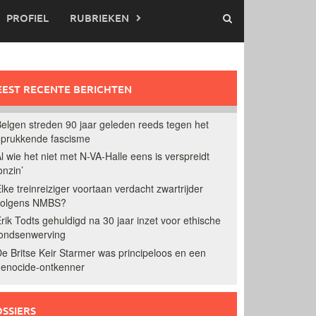
PROFIEL
RUBRIEKEN
EST RECENTE BERICHTEN
elgen streden 90 jaar geleden reeds tegen het
prukkende fascisme
l wie het niet met N-VA-Halle eens is verspreidt
onzin’
lke treinreiziger voortaan verdacht zwartrijder
volgens NMBS?
rik Todts gehuldigd na 30 jaar inzet voor ethische
ondsenwerving
e Britse Keir Starmer was principeloos en een
enocide-ontkenner
SSIERS