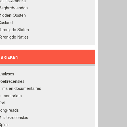
atijns-Amerika
Maghreb-landen
Midden-Oosten
Rusland
erenigde Staten
erenigde Naties
BRIEKEN
nalyses
oekrecensies
ilms en documentaires
In memoriam
ort
Long-reads
uziekrecensies
pinie