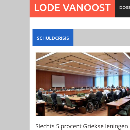
Ga
LODE VANOOST
DOSS
naar
de
inhoud
SCHULDCRISIS
Slechts 5 procent Griekse leningen