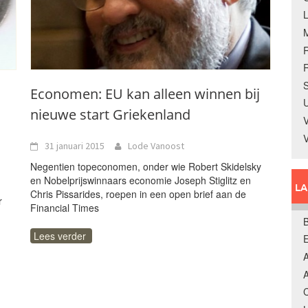
R
S
Economen: EU kan alleen winnen bij
U
nieuwe start Griekenland
V
31 januari 2015
Lode Vanoost
Negentien topeconomen, onder wie Robert Skidelsky
en Nobelprijswinnaars economie Joseph Stiglitz en
L
Chris Pissarides, roepen in een open brief aan de
r
Financial Times
B
Lees verder
A
A
C