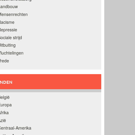
Landbouw
Mensenrechten
Racisme
epressie
ociale strijd
itbuiting
luchtelingen
Vrede
ANDEN
elgië
Europa
frika
zië
entraal-Amerika