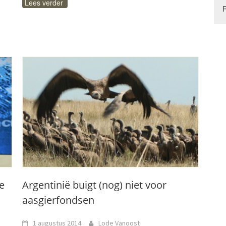
Lees verder
e
Argentinië buigt (nog) niet voor
aasgierfondsen
1 augustus 2014
Lode Vanoost