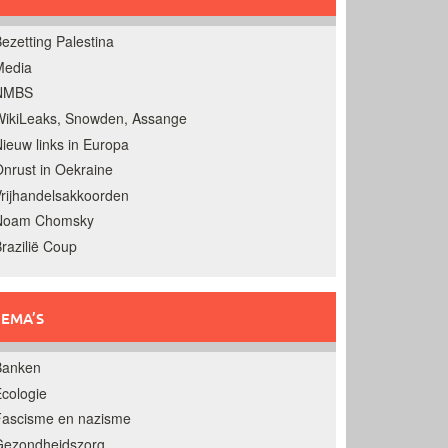
ezetting Palestina
Media
NMBS
ikiLeaks, Snowden, Assange
ieuw links in Europa
nrust in Oekraine
rijhandelsakkoorden
Noam Chomsky
razilië Coup
EMA’S
Banken
cologie
Fascisme en nazisme
Gezondheidszorg