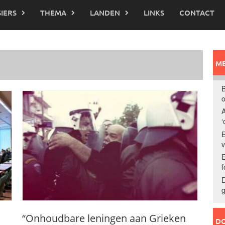
IERS
THEMA
LANDEN
LINKS
CONTACT
ME
B
o
A
‘
E
E
f
D
g
“Onhoudbare leningen aan Grieken
DO