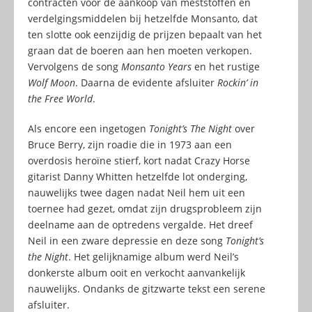
contracten voor de aankoop van meststoffen en
verdelgingsmiddelen bij hetzelfde Monsanto, dat
ten slotte ook eenzijdig de prijzen bepaalt van het
graan dat de boeren aan hen moeten verkopen.
Vervolgens de song
Monsanto Years
en het rustige
Wolf Moon
. Daarna de evidente afsluiter
Rockin’ in
the Free World
.
Als encore een ingetogen
Tonight’s The Night
over
Bruce Berry, zijn roadie die in 1973 aan een
overdosis heroïne stierf, kort nadat Crazy Horse
gitarist Danny Whitten hetzelfde lot onderging,
nauwelijks twee dagen nadat Neil hem uit een
toernee had gezet, omdat zijn drugsprobleem zijn
deelname aan de optredens vergalde. Het dreef
Neil in een zware depressie en deze song
Tonight’s
the Night
. Het gelijknamige album werd Neil’s
donkerste album ooit en verkocht aanvankelijk
nauwelijks. Ondanks de gitzwarte tekst een serene
afsluiter.