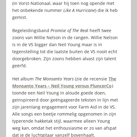
(in Vorst-Nationaal, waar hij toen nog opende met
het onbekende nummer
Like A Hurricane
) die ik heb
gemist.
Begeleidingsband
Promise of The Rea
l heeft twee
zoons van Willie Nelson in de rangen. Willie Nelson
is in de VS bigger dan Neil Young maar is in
tegenstelling tot die laatste buiten de VS nooit echt
doorgebroken. Zijn zoons hebben alvast zijn talent
geërfd.
Het album
The Monsanto Years
(zie de recensie
The
Monsanto Years – Neil Young versus PluncerCo
)
toonde een Neil Young in aloude goede doen,
geïnspireerd door geëngageerde teksten in lijn met
zijn jarenlang engagement voor Farm Aid in de VS.
Alle songs een beetje rommelig opgenomen in zijn
typerende hakketak stijl, waarmee alleen Young
weg kan, omdat het enthousiasme er zo van afspat
dat je de luchtgitaar vanzelf bovenhaalt.