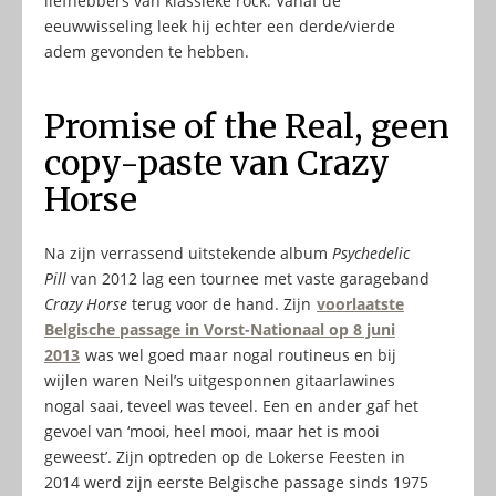
liefhebbers van klassieke rock. Vanaf de
eeuwwisseling leek hij echter een derde/vierde
adem gevonden te hebben.
Promise of the Real, geen
copy-paste van Crazy
Horse
Na zijn verrassend uitstekende album
Psychedelic
Pill
van 2012 lag een tournee met vaste garageband
Crazy Horse
terug voor de hand. Zijn
voorlaatste
Belgische passage in Vorst-Nationaal op 8 juni
2013
was wel goed maar nogal routineus en bij
wijlen waren Neil’s uitgesponnen gitaarlawines
nogal saai, teveel was teveel. Een en ander gaf het
gevoel van ‘mooi, heel mooi, maar het is mooi
geweest’. Zijn optreden op de Lokerse Feesten in
2014 werd zijn eerste Belgische passage sinds 1975