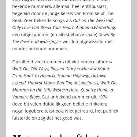
bekende nummers, allemaal heel enthousiast
begeleid door de jonge kerels van Promise of The
Real. Zeer bekende songs als
Out on The Weekend
,
Only Love Can Break Your Heart
,
Alabama
,
Winterlong
,
een uitgesponnen (en allesbehalve saaie)
Down By
The River
en
Powderfinger
werden afgewisseld met
minder bekende nummers.
Opvallend veel nummers uit vier oudere albums
Walk On
,
Old Ways
,
Ragged Glory
en
Harvest Moon
:
From Hank to Hendrix
,
Human Highway
,
Unkown
Legend
,
Harvest Moon
,
Bad Fog of Loneliness
,
Walk On
,
Mansion on the Hill
,
Western Hero
,
Country Home
en
Vampire Blues
. Dat onbekend nummer uit 1974
deed bij velen duidelijk geen belletje rinkelen,
nogal lugubere tekst ook. Niet getreurd, het publiek
luisterde en zag dat het goed was.