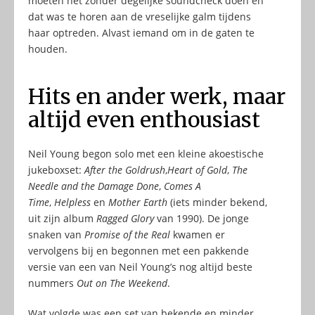
moeten het zonder degelijke soundcheck doen en
dat was te horen aan de vreselijke galm tijdens
haar optreden. Alvast iemand om in de gaten te
houden.
Hits en ander werk, maar
altijd even enthousiast
Neil Young begon solo met een kleine akoestische
jukeboxset:
After the Goldrush
,
Heart of Gold
,
The
Needle and the Damage Done
,
Comes A
Time
,
Helpless
en
Mother Earth
(iets minder bekend,
uit zijn album
Ragged Glory
van 1990). De jonge
snaken van
Promise of the Real
kwamen er
vervolgens bij en begonnen met een pakkende
versie van een van Neil Young’s nog altijd beste
nummers
Out on The Weekend
.
Wat volgde was een set van bekende en minder