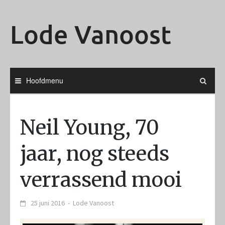
Ga
naar
Lode Vanoost
de
inhoud
Hoofdmenu
Neil Young, 70
jaar, nog steeds
verrassend mooi
25 juni 2016
-
Lode Vanoost