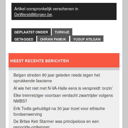
Artikel oorspronkelijk verschenen in
DeWereldMorgen.be
.
GEPLAATST ONDER
TURKIJE
GETAGGED
OHRAN PAMUK
YUSUF ATILGAN
MEEST RECENTE BERICHTEN
Belgen streden 90 jaar geleden reeds tegen het
oprukkende fascisme
Al wie het niet met N-VA-Halle eens is verspreidt ‘onzin’
Elke treinreiziger voortaan verdacht zwartrijder volgens
NMBS?
Erik Todts gehuldigd na 30 jaar inzet voor ethische
fondsenwerving
De Britse Keir Starmer was principeloos en een
genocide-ontkenner