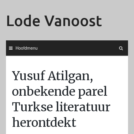
Ga
naar
Lode Vanoost
de
inhoud
Hoofdmenu
Yusuf Atilgan,
onbekende parel
Turkse literatuur
herontdekt