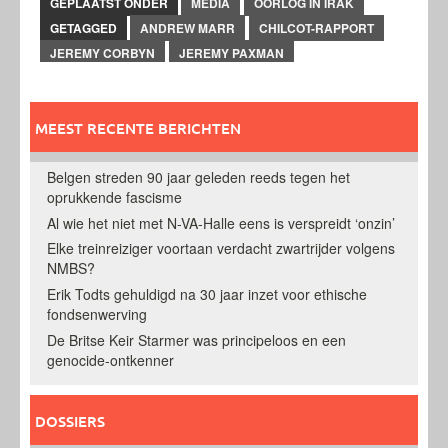
GEPLAATST ONDER
MEDIA
OORLOG IN IRAK
GETAGGED
ANDREW MARR
CHILCOT-RAPPORT
JEREMY CORBYN
JEREMY PAXMAN
MEEST RECENTE BERICHTEN
Belgen streden 90 jaar geleden reeds tegen het
oprukkende fascisme
Al wie het niet met N-VA-Halle eens is verspreidt ‘onzin’
Elke treinreiziger voortaan verdacht zwartrijder volgens
NMBS?
Erik Todts gehuldigd na 30 jaar inzet voor ethische
fondsenwerving
De Britse Keir Starmer was principeloos en een
genocide-ontkenner
DOSSIERS