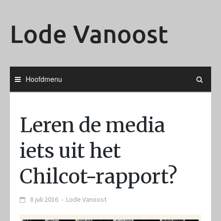
Ga
naar
Lode Vanoost
de
inhoud
Hoofdmenu
Leren de media
iets uit het
Chilcot-rapport?
8 juli 2016
-
Lode Vanoost