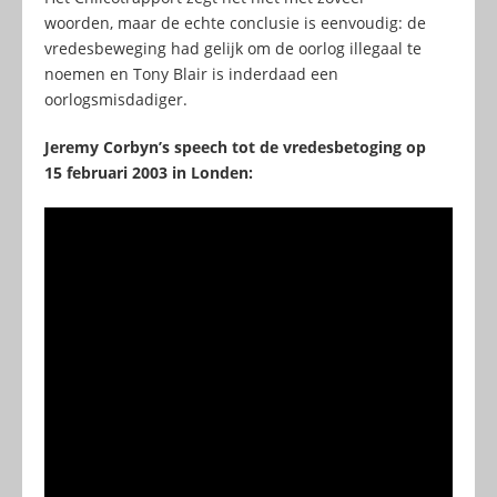
woorden, maar de echte conclusie is eenvoudig: de
vredesbeweging had gelijk om de oorlog illegaal te
noemen en Tony Blair is inderdaad een
oorlogsmisdadiger.
Jeremy Corbyn’s speech tot de vredesbetoging op
15 februari 2003 in Londen: