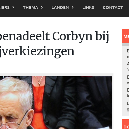
IERS
THEMA
LANDEN
LINKS
CONTACT
enadeelt Corbyn bij
ME
ijverkiezingen
B
o
A
‘
E
E
f
D
g
DO