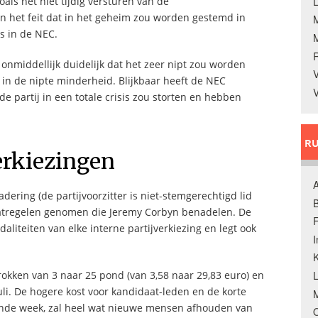
ls het niet tijdig versturen van de
L
het feit dat in het geheim zou worden gestemd in
is in de NEC.
onmiddellijk duidelijk dat het zeer nipt zou worden
V
 in de nipte minderheid. Blijkbaar heeft de NEC
V
e partij in een totale crisis zou storten en hebben
RU
erkiezingen
A
ering (de partijvoorzitter is niet-stemgerechtigd lid
B
atregelen genomen die Jeremy Corbyn benadelen. De
F
iteiten van elke interne partijverkiezing en legt ook
K
rokken van 3 naar 25 pond (van 3,58 naar 29,83 euro) en
juli. De hogere kost voor kandidaat-leden en de korte
M
ende week, zal heel wat nieuwe mensen afhouden van
O