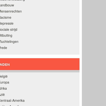
Landbouw
Mensenrechten
Racisme
epressie
ociale strijd
itbuiting
luchtelingen
Vrede
ANDEN
elgië
Europa
frika
zië
entraal-Amerika