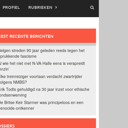
PROFIEL
RUBRIEKEN
EST RECENTE BERICHTEN
elgen streden 90 jaar geleden reeds tegen het
prukkende fascisme
l wie het niet met N-VA-Halle eens is verspreidt
onzin’
lke treinreiziger voortaan verdacht zwartrijder
volgens NMBS?
rik Todts gehuldigd na 30 jaar inzet voor ethische
ondsenwerving
e Britse Keir Starmer was principeloos en een
enocide-ontkenner
SSIERS