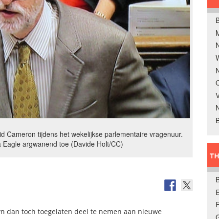
B
W
N
O
V
B
d Cameron tijdens het wekelijkse parlementaire vragenuur.
la Eagle argwanend toe (Davide Holt/CC)
TH
E
yn dan toch toegelaten deel te nemen aan nieuwe