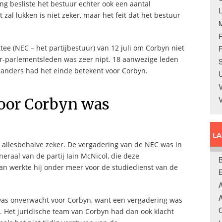
ing besliste het bestuur echter ook een aantal
zal lukken is niet zeker, maar het feit dat het bestuur
ee (NEC – het partijbestuur) van 12 juli om Corbyn niet
R
ur-parlementsleden was zeer nipt. 18 aanwezige leden
S
anders had het einde betekent voor Corbyn.
U
V
voor Corbyn was
L
 allesbehalve zeker. De vergadering van de NEC was in
eraal van de partij Iain McNicol, die deze
B
dan werkte hij onder meer voor de studiedienst van de
A
A
i was onverwacht voor Corbyn, want een vergadering was
C
. Het juridische team van Corbyn had dan ook klacht