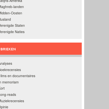
atijns-Amerika
Maghreb-landen
Midden-Oosten
Rusland
erenigde Staten
erenigde Naties
BRIEKEN
nalyses
oekrecensies
ilms en documentaires
In memoriam
ort
Long-reads
uziekrecensies
pinie