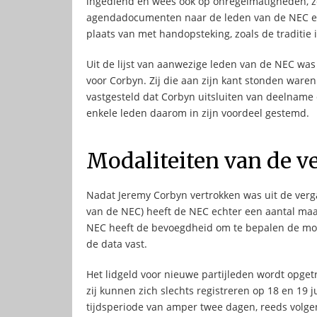
ingediend en wees ook op onregelmatigheden, zoa
agendadocumenten naar de leden van de NEC en 
plaats van met handopsteking, zoals de traditie 
Uit de lijst van aanwezige leden van de NEC was 
voor Corbyn. Zij die aan zijn kant stonden waren
vastgesteld dat Corbyn uitsluiten van deelname d
enkele leden daarom in zijn voordeel gestemd.
Modaliteiten van de v
Nadat Jeremy Corbyn vertrokken was uit de vergad
van de NEC) heeft de NEC echter een aantal ma
NEC heeft de bevoegdheid om te bepalen de modal
de data vast.
Het lidgeld voor nieuwe partijleden wordt opget
zij kunnen zich slechts registreren op 18 en 19 
tijdsperiode van amper twee dagen, reeds volg