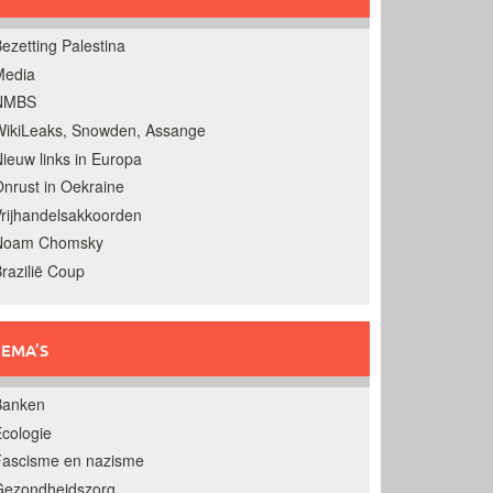
ezetting Palestina
Media
NMBS
ikiLeaks, Snowden, Assange
ieuw links in Europa
nrust in Oekraine
rijhandelsakkoorden
Noam Chomsky
razilië Coup
EMA’S
Banken
cologie
Fascisme en nazisme
Gezondheidszorg