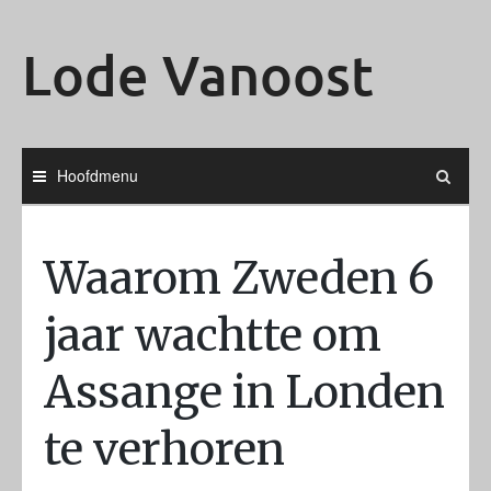
Ga
naar
Lode Vanoost
de
inhoud
Hoofdmenu
Waarom Zweden 6
jaar wachtte om
Assange in Londen
te verhoren