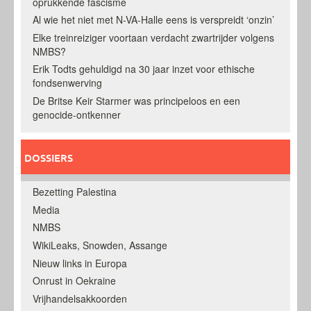
oprukkende fascisme
Al wie het niet met N-VA-Halle eens is verspreidt ‘onzin’
Elke treinreiziger voortaan verdacht zwartrijder volgens
NMBS?
Erik Todts gehuldigd na 30 jaar inzet voor ethische
fondsenwerving
De Britse Keir Starmer was principeloos en een
genocide-ontkenner
DOSSIERS
Bezetting Palestina
Media
NMBS
WikiLeaks, Snowden, Assange
Nieuw links in Europa
Onrust in Oekraine
Vrijhandelsakkoorden