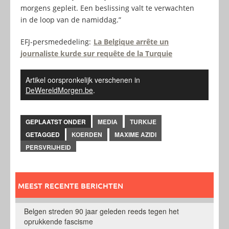
morgens gepleit. Een beslissing valt te verwachten
in de loop van de namiddag.”
EFJ-persmededeling:
La Belgique arrête un
journaliste kurde sur requête de la Turquie
Artikel oorspronkelijk verschenen in
DeWereldMorgen.be
.
GEPLAATST ONDER
MEDIA
TURKIJE
GETAGGED
KOERDEN
MAXIME AZIDI
PERSVRIJHEID
MEEST RECENTE BERICHTEN
Belgen streden 90 jaar geleden reeds tegen het
oprukkende fascisme