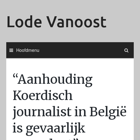
Ga
naar
Lode Vanoost
de
inhoud
Hoofdmenu
“Aanhouding
Koerdisch
journalist in België
is gevaarlijk