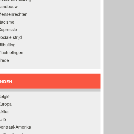
Landbouw
Mensenrechten
Racisme
epressie
ociale strijd
itbuiting
luchtelingen
Vrede
ANDEN
elgië
Europa
frika
zië
entraal-Amerika