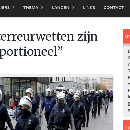
IERS
THEMA
LANDEN
LINKS
CONTACT
erreurwetten zijn
ME
oportioneel”
B
o
A
‘
E
E
f
D
g
DO