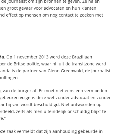
 de journalist om zijn bronnen te geven. Ze halen
 een groot gevaar voor advocaten en hun klanten.
end effect op mensen om nog contact te zoeken met
da
. Op 1 november 2013 werd deze Braziliaan
de Britse politie, waar hij uit de transitzone werd
anda is de partner van Glenn Greenwald, de journalist
hullingen.
ng van de burger af. Er moet niet eens een vermoeden
n gebeuren volgens deze wet zonder advocaat en zonder
ar hij van wordt beschuldigd. Niet antwoorden op
eeld, zelfs als men uiteindelijk onschuldig blijkt te
e.”
deze zaak vermeldt dat zijn aanhouding gebeurde in