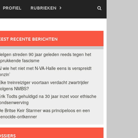
PROFIEL
RUBRIEKEN
EST RECENTE BERICHTEN
elgen streden 90 jaar geleden reeds tegen het
prukkende fascisme
l wie het niet met N-VA-Halle eens is verspreidt
onzin’
lke treinreiziger voortaan verdacht zwartrijder
volgens NMBS?
rik Todts gehuldigd na 30 jaar inzet voor ethische
ondsenwerving
e Britse Keir Starmer was principeloos en een
enocide-ontkenner
SSIERS