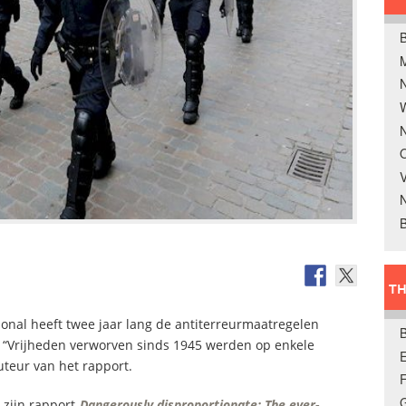
B
W
N
O
V
B
TH
nal heeft twee jaar lang de antiterreurmaatregelen
. “Vrijheden verworven sinds 1945 werden op enkele
E
uteur van het rapport.
 zijn rapport
Dangerously disproportionate: The ever-