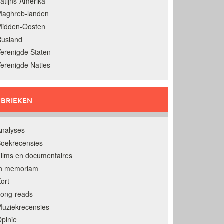
atijns-Amerika
Maghreb-landen
Midden-Oosten
Rusland
erenigde Staten
erenigde Naties
BRIEKEN
nalyses
oekrecensies
ilms en documentaires
In memoriam
ort
Long-reads
uziekrecensies
pinie