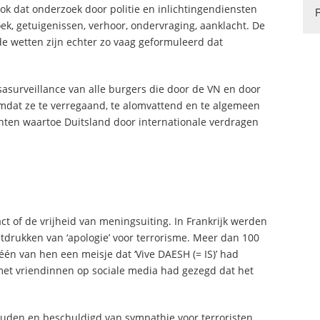
ook dat onderzoek door politie en inlichtingendiensten
k, getuigenissen, verhoor, ondervraging, aanklacht. De
de wetten zijn echter zo vaag geformuleerd dat
surveillance van alle burgers die door de VN en door
mdat ze te verregaand, te alomvattend en te algemeen
hten waartoe Duitsland door internationale verdragen
t of de vrijheid van meningsuiting. In Frankrijk werden
tdrukken van ‘apologie’ voor terrorisme. Meer dan 100
één van hen een meisje dat ‘Vive DAESH (= IS)’ had
et vriendinnen op sociale media had gezegd dat het
den en beschuldigd van sympathie voor terroristen