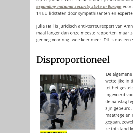
expanding national security state in Europe
voor.
14 EU-lidstaten door sympathisanten en experte
Julia Hall is juridisch anti-terreurexpert van Amn
maal langer dan onze meeste rapporten, maar z
genoeg voor nog twee keer meer. Dit is dus een s
Disproportioneel
De algemene v
wettelijke in
tot het geste
ingevoerd voo
de aanslag te
zijn gebeurd.
maatregelen n
gegaan, zowel
ze tot stand 