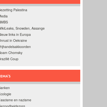
ezetting Palestina
Media
NMBS
ikiLeaks, Snowden, Assange
ieuw links in Europa
nrust in Oekraine
rijhandelsakkoorden
Noam Chomsky
razilië Coup
EMA’S
Banken
cologie
Fascisme en nazisme
Gezondheidszorg