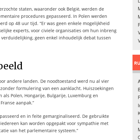
L
derzochte staten, waaronder ook België, werden de
ementaire procedures gepasseerd. In Polen werden
erd op 48 uur tijd. “Er was geen enkele mogelijkheid
elijke experts, voor civiele organisaties om hun inbreng
V
verduidelijking, geen enkel inhoudelijk debat tussen
V
RU
beeld
A
 voor andere landen. De noodtoestand werd nu al vier
 zonder formulering van een aanklacht. Huiszoekingen
B
n als Polen, Hongarije, Bulgarije, Luxemburg en
F
 Franse aanpak.”
K
passeerd en in feite gemarginaliseerd. De gebruikte
wat iedereen kan worden opgepakt voor sympathie met
M
catie van het parlementaire systeem.”
O