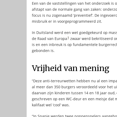
Een van de vaststellingen van het onderzoek is 
afstapt van de normale gang van zaken: onderzoe
focus is nu zogenaamd ‘preventief’. De ingevoer
misbruik er in voorgeprogrammeerd zit.
In Duitsland werd een wet goedgekeurd op massa
1
de Raad van Europa
zwaar werd bekritiseerd o
is en een inbreuk is op fundamentele burgerrec
gebonden is.
Vrijheid van mening
“Deze anti-terreurwetten hebben nu al een impac
al meer dan 350 burgers veroordeeld voor het ui
daarvan zijn kinderen tussen 14 en 18 jaar oud, 
geschreven op een WC-deur en een meisje dat m
kalifaat wel ‘cool’ was.
“In Spanje werden twee poppenspelers aangehou