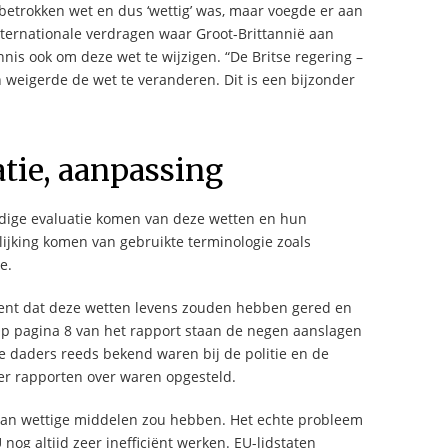
etrokken wet en dus ‘wettig’ was, maar voegde er aan
nternationale verdragen waar Groot-Brittannië aan
nis ook om deze wet te wijzigen. “De Britse regering –
 weigerde de wet te veranderen. Dit is een bijzonder
atie, aanpassing
ndige evaluatie komen van deze wetten en hun
lijking komen van gebruikte terminologie zoals
e.
ment dat deze wetten levens zouden hebben gered en
Op pagina 8 van het rapport staan de negen aanslagen
de daders reeds bekend waren bij de politie en de
 er rapporten over waren opgesteld.
k aan wettige middelen zou hebben. Het echte probleem
 nog altijd zeer inefficiënt werken. EU-lidstaten