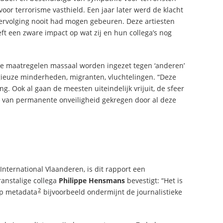
oor terrorisme vasthield. Een jaar later werd de klacht
 vervolging nooit had mogen gebeuren. Deze artiesten
ft een zware impact op wat zij en hun collega’s nog
ze maatregelen massaal worden ingezet tegen ‘anderen’
gieuze minderheden, migranten, vluchtelingen. “Deze
. Ook al gaan de meesten uiteindelijk vrijuit, de sfeer
 van permanente onveiligheid gekregen door al deze
International Vlaanderen, is dit rapport een
ranstalige collega
Philippe Hensmans
bevestigt: “Het is
2
op metadata
bijvoorbeeld ondermijnt de journalistieke