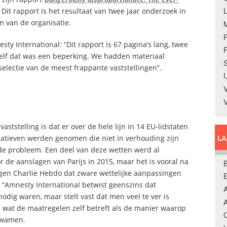
 Dit rapport is het resultaat van twee jaar onderzoek in
n van de organisatie.
esty International: “Dit rapport is 67 pagina’s lang, twee
R
elf dat was een beperking. We hadden materiaal
S
electie van de meest frappante vaststellingen”.
U
V
aststelling is dat er over de hele lijn in 14 EU-lidstaten
L
itiatieven werden genomen die niet in verhouding zijn
lde probleem. Een deel van deze wetten werd al
r de aanslagen van Parijs in 2015, maar het is vooral na
B
gen Charlie Hebdo dat zware wettelijke aanpassingen
 “Amnesty International betwist geenszins dat
A
odig waren, maar stelt vast dat men veel te ver is
A
 wat de maatregelen zelf betreft als de manier waarop
C
kwamen.