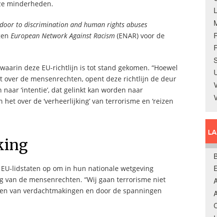
uze minderheden.
 door to discrimination and human rights abuses
ngen
European Network Against Racism
(ENAR) voor de
R
S
 waarin deze EU-richtlijn is tot stand gekomen. “Hoewel
U
t over de mensenrechten, opent deze richtlijn de deur
V
n naar ‘intentie’, dat gelinkt kan worden naar
het over de ‘verheerlijking’ van terrorisme en ‘reizen
L
king
B
 EU-lidstaten op om in hun nationale wetgeving
g van de mensenrechten. “Wij gaan terrorisme niet
A
igen van verdachtmakingen en door de spanningen
A
C