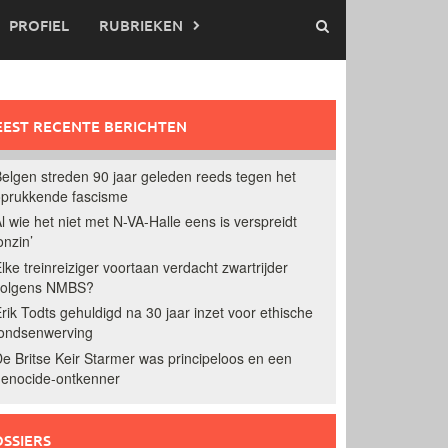
PROFIEL
RUBRIEKEN
EST RECENTE BERICHTEN
elgen streden 90 jaar geleden reeds tegen het
prukkende fascisme
l wie het niet met N-VA-Halle eens is verspreidt
onzin’
lke treinreiziger voortaan verdacht zwartrijder
volgens NMBS?
rik Todts gehuldigd na 30 jaar inzet voor ethische
ondsenwerving
e Britse Keir Starmer was principeloos en een
enocide-ontkenner
SSIERS