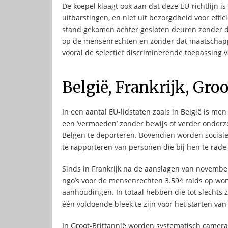
De koepel klaagt ook aan dat deze EU-richtlijn i
uitbarstingen, en niet uit bezorgdheid voor effic
stand gekomen achter gesloten deuren zonder d
op de mensenrechten en zonder dat maatschappe
vooral de selectief discriminerende toepassing va
België, Frankrijk, Gro
In een aantal EU-lidstaten zoals in België is me
een ‘vermoeden’ zonder bewijs of verder onderz
Belgen te deporteren. Bovendien worden sociale 
te rapporteren van personen die bij hen te rade
Sinds in Frankrijk na de aanslagen van novemb
ngo’s voor de mensenrechten 3.594 raids op wo
aanhoudingen. In totaal hebben die tot slechts 
één voldoende bleek te zijn voor het starten van
In Groot-Brittannië worden systematisch camera