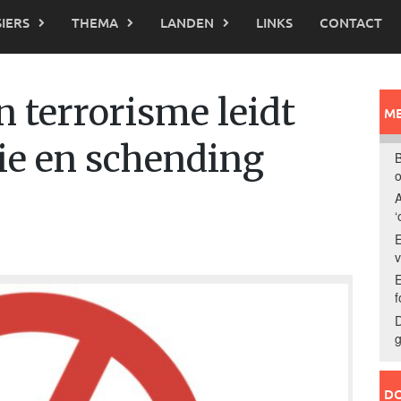
IERS
THEMA
LANDEN
LINKS
CONTACT
n terrorisme leidt
ME
ie en schending
B
o
A
‘
E
E
f
D
g
DO