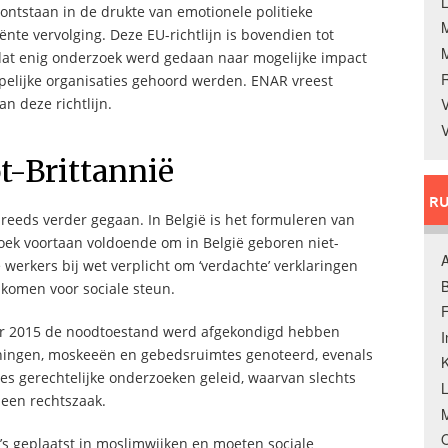
L
s ontstaan in de drukte van emotionele politieke
iënte vervolging. Deze EU-richtlijn is bovendien tot
at enig onderzoek werd gedaan naar mogelijke impact
lijke organisaties gehoord werden. ENAR vreest
n deze richtlijn.
V
V
ot-Brittannië
RU
n reeds verder gegaan. In België is het formuleren van
oek voortaan voldoende om in België geboren niet-
A
werkers bij wet verplicht om ‘verdachte’ verklaringen
B
 komen voor sociale steun.
F
er 2015 de noodtoestand werd afgekondigd hebben
ningen, moskeeën en gebedsruimtes genoteerd, evenals
K
zes gerechtelijke onderzoeken geleid, waarvan slechts
 een rechtszaak.
M
O
’s geplaatst in moslimwijken en moeten sociale