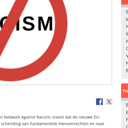
B
W
N
O
V
B
TH
E
n Network Against Racism, vreest dat de nieuwe EU-
 de schending van fundamentele mensenrechten en naar