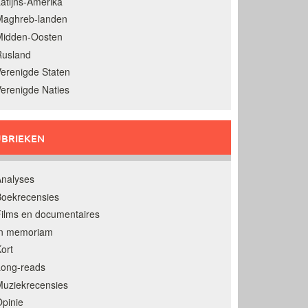
atijns-Amerika
Maghreb-landen
Midden-Oosten
Rusland
erenigde Staten
erenigde Naties
BRIEKEN
nalyses
oekrecensies
ilms en documentaires
In memoriam
ort
Long-reads
uziekrecensies
pinie