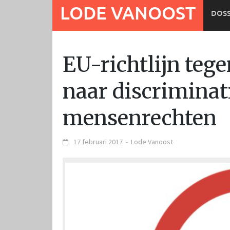
Ga
LODE VANOOST
DOSS
naar
de
inhoud
EU-richtlijn tege
naar discriminat
mensenrechten
17 februari 2017
-
Lode Vanoost