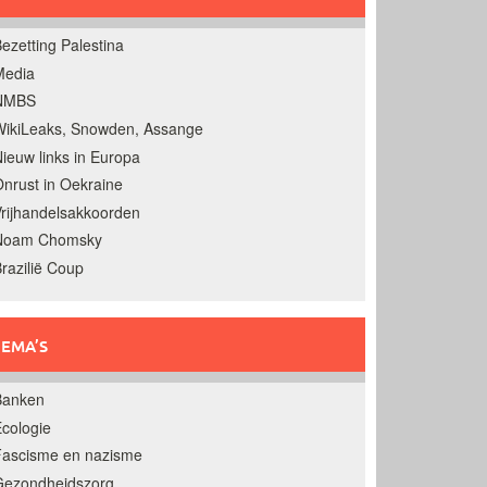
ezetting Palestina
Media
NMBS
ikiLeaks, Snowden, Assange
ieuw links in Europa
nrust in Oekraine
rijhandelsakkoorden
Noam Chomsky
razilië Coup
EMA’S
Banken
cologie
Fascisme en nazisme
Gezondheidszorg