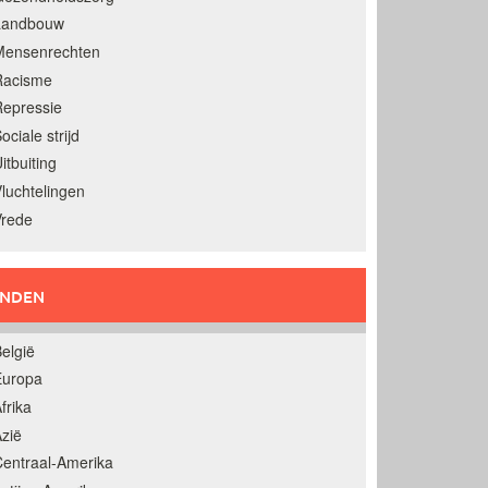
Landbouw
Mensenrechten
Racisme
epressie
ociale strijd
itbuiting
luchtelingen
Vrede
ANDEN
elgië
Europa
frika
zië
entraal-Amerika