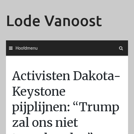
Ga
naar
Lode Vanoost
de
inhoud
Hoofdmenu
Activisten Dakota-
Keystone
pijplijnen: “Trump
zal ons niet