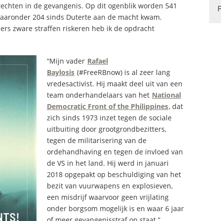
rechten in de gevangenis. Op dit ogenblik worden 541
 waaronder 204 sinds Duterte aan de macht kwam.
rs zware straffen riskeren heb ik de opdracht
“Mijn vader
Rafael
Baylosis
(#FreeRBnow) is al zeer lang
vredesactivist. Hij maakt deel uit van een
team onderhandelaars van het
National
Democratic Front of the Philippines
, dat
zich sinds 1973 inzet tegen de sociale
uitbuiting door grootgrondbezitters,
tegen de militarisering van de
ordehandhaving en tegen de invloed van
de VS in het land. Hij werd in januari
2018 opgepakt op beschuldiging van het
bezit van vuurwapens en explosieven,
een misdrijf waarvoor geen vrijlating
onder borgsom mogelijk is en waar 6 jaar
of meer gevangenisstraf op staat.”