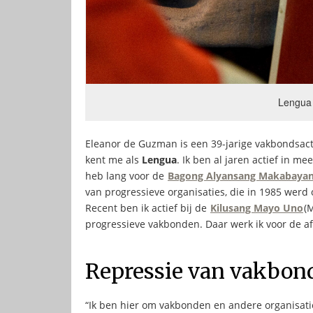
Lengua 
Eleanor de Guzman is een 39-jarige vakbondsacti
kent me als
Lengua
. Ik ben al jaren actief in m
heb lang voor de
Bagong Alyansang Makabaya
van progressieve organisaties, die in 1985 werd
Recent ben ik actief bij de
Kilusang Mayo Uno
(
progressieve vakbonden. Daar werk ik voor de a
Repressie van vakbon
“Ik ben hier om vakbonden en andere organisatie