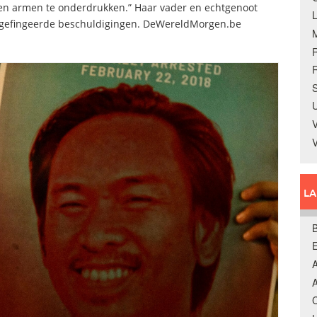
en armen te onderdrukken.” Haar vader en echtgenoot
n gefingeerde beschuldigingen. DeWereldMorgen.be
R
S
U
V
L
B
A
A
C