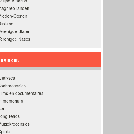
atijns-Amerika
Maghreb-landen
Midden-Oosten
Rusland
erenigde Staten
erenigde Naties
BRIEKEN
nalyses
oekrecensies
ilms en documentaires
In memoriam
ort
Long-reads
uziekrecensies
pinie