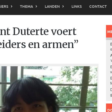
IERS
THEMA
LANDEN
LINKS
CONTACT
ent Duterte voert
ME
eiders en armen”
B
o
A
‘
E
E
f
D
g
DO