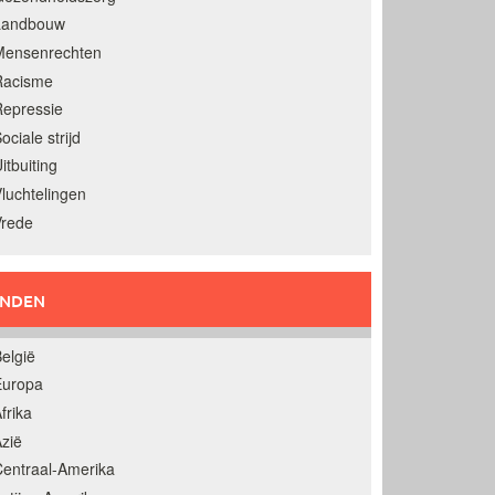
Landbouw
Mensenrechten
Racisme
epressie
ociale strijd
itbuiting
luchtelingen
Vrede
ANDEN
elgië
Europa
frika
zië
entraal-Amerika