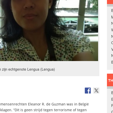
B
W
N
O
V
B
 zijn echtgenote Lengua (Lengua)
TH
E
 de mensenrechten Eleanor R. de Guzman was in België
lagen. “Dit is geen strijd tegen terrorisme of tegen