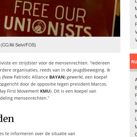
L
V
V
(CC/Ali Selvi/FOS)
RU
viste en strijdster voor de mensenrechten. “Iedereen
eerdere organisaties, reeds van in de jeugdbeweging. Ik
n
(New Patriotic Alliance
BAYAN
) gewerkt, een koepel
A
 opgericht door de oppositie tegen president Marcos.
B
May First Movement
KMU
). Dit is een koepel van
F
fdeling mensenrechten.”
K
den
M
s te informeren over de situatie van
O