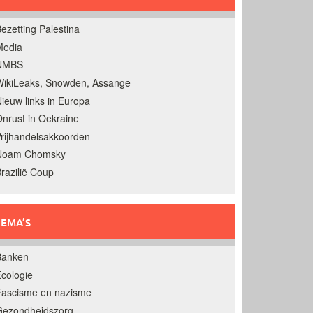
ezetting Palestina
Media
NMBS
ikiLeaks, Snowden, Assange
ieuw links in Europa
nrust in Oekraine
rijhandelsakkoorden
Noam Chomsky
razilië Coup
EMA’S
Banken
cologie
Fascisme en nazisme
Gezondheidszorg