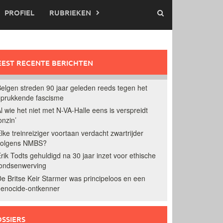
PROFIEL
RUBRIEKEN
EST RECENTE BERICHTEN
elgen streden 90 jaar geleden reeds tegen het
prukkende fascisme
l wie het niet met N-VA-Halle eens is verspreidt
onzin’
lke treinreiziger voortaan verdacht zwartrijder
volgens NMBS?
rik Todts gehuldigd na 30 jaar inzet voor ethische
ondsenwerving
e Britse Keir Starmer was principeloos en een
enocide-ontkenner
SSIERS