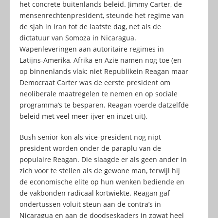
het concrete buitenlands beleid. Jimmy Carter, de
mensenrechtenpresident, steunde het regime van
de sjah in Iran tot de laatste dag, net als de
dictatuur van Somoza in Nicaragua.
Wapenleveringen aan autoritaire regimes in
Latijns-Amerika, Afrika en Azië namen nog toe (en
op binnenlands vlak: niet Republikein Reagan maar
Democraat Carter was de eerste president om
neoliberale maatregelen te nemen en op sociale
programma’s te besparen. Reagan voerde datzelfde
beleid met veel meer ijver en inzet uit).
Bush senior kon als vice-president nog nipt
president worden onder de paraplu van de
populaire Reagan. Die slaagde er als geen ander in
zich voor te stellen als de gewone man, terwijl hij
de economische elite op hun wenken bediende en
de vakbonden radicaal kortwiekte. Reagan gaf
ondertussen voluit steun aan de contra’s in
Nicaragua en aan de doodseskaders in zowat heel