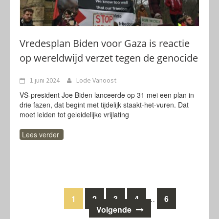
Vredesplan Biden voor Gaza is reactie
op wereldwijd verzet tegen de genocide
1 juni 2024
Lode Vanoost
VS-president Joe Biden lanceerde op 31 mei een plan in
drie fazen, dat begint met tijdelijk staakt-het-vuren. Dat
moet leiden tot geleidelijke vrijlating
Lees verder
Berichten
1
2
3
4
6
…
Volgende
navigatie