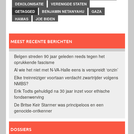
DEKOLONISATIE
VERENIGDE STATEN
GETAGGED
BENJAMIN NETANYAHU
GAZA
HAMAS
JOE BIDEN
MEEST RECENTE BERICHTEN
Belgen streden 90 jaar geleden reeds tegen het
oprukkende fascisme
Al wie het niet met N-VA-Halle eens is verspreidt ‘onzin’
Elke treinreiziger voortaan verdacht zwartrijder volgens
NMBS?
Erik Todts gehuldigd na 30 jaar inzet voor ethische
fondsenwerving
De Britse Keir Starmer was principeloos en een
genocide-ontkenner
DOSSIERS