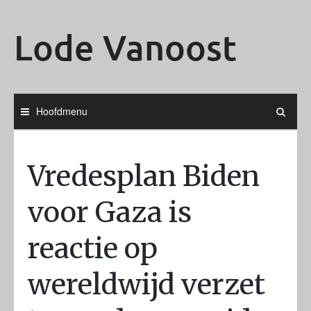
Ga
naar
Lode Vanoost
de
inhoud
Hoofdmenu
Vredesplan Biden
voor Gaza is
reactie op
wereldwijd verzet