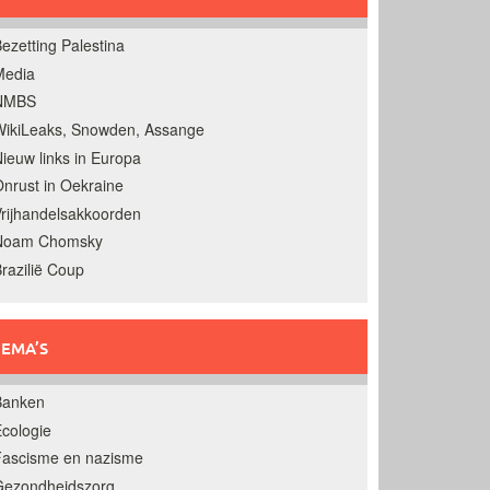
ezetting Palestina
Media
NMBS
ikiLeaks, Snowden, Assange
ieuw links in Europa
nrust in Oekraine
rijhandelsakkoorden
Noam Chomsky
razilië Coup
EMA’S
Banken
cologie
Fascisme en nazisme
Gezondheidszorg