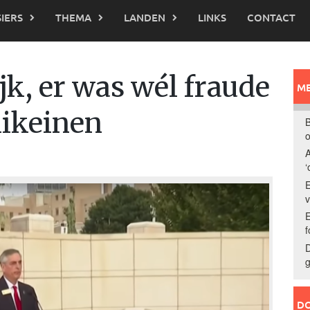
IERS
THEMA
LANDEN
LINKS
CONTACT
jk, er was wél fraude
ME
likeinen
B
o
A
‘
E
E
f
D
g
DO