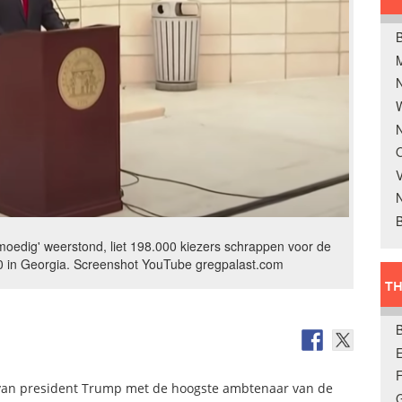
B
W
N
O
V
B
oedig' weerstond, liet 198.000 kiezers schrappen voor de
20 in Georgia. Screenshot YouTube gregpalast.com
TH
E
k van president Trump met de hoogste ambtenaar van de