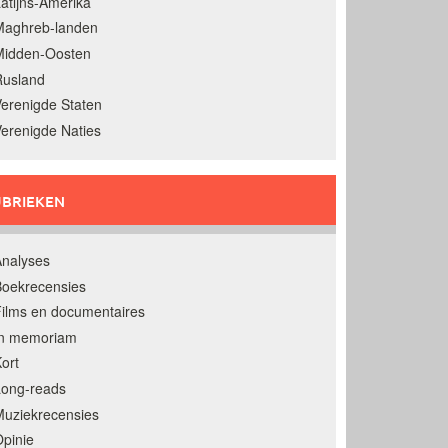
atijns-Amerika
Maghreb-landen
Midden-Oosten
Rusland
erenigde Staten
erenigde Naties
BRIEKEN
nalyses
oekrecensies
ilms en documentaires
In memoriam
ort
Long-reads
uziekrecensies
pinie