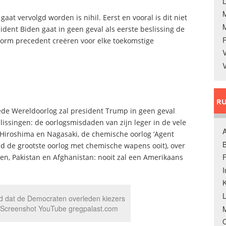
L
at vervolgd worden is nihil. Eerst en vooral is dit niet
sident Biden gaat in geen geval als eerste beslissing de
norm precedent creëren voor elke toekomstige
V
V
RU
ede Wereldoorlog zal president Trump in geen geval
lissingen: de oorlogsmisdaden van zijn leger in de vele
A
iroshima en Nagasaki, de chemische oorlog ‘Agent
B
jd de grootste oorlog met chemische wapens ooit), over
F
emen, Pakistan en Afghanistan: nooit zal een Amerikaans
K
gd dat de Democraten overleden kiezers
n. Screenshot YouTube gregpalast.com
M
O