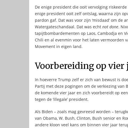
De enige president die ooit vervolging riskeerd
enige president ooit zelf ontslag, waarna zijn o
pardon gaf. Dat was voor zijn ‘misdaad’ om de a
Watergateschandaal. Dat was echt
not done
. Ni
tapijtbombardementen op Laos, Cambodja en Vietn
Chili en al evenmin voor het laten vermoorden v
Movement in eigen land.
Voorbereiding op vier 
In hoeverre Trump zelf er zich van bewust is doe
Partij met deze pogingen om de verkiezing van 
de komende vier jaar en zich voorbereidt op een
tegen de ‘illegale’ president.
Als Biden – zoals mag gevreesd worden – terugkee
van Obama, W. Bush, Clinton, Bush senior en R
andere kloon veel kans om binnen vier jaar teru