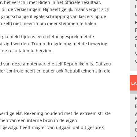
het verschil met Biden in het officiële resultaat.
 de verkiezingen. Hij heeft gelijk, maar vergist zich
 grootschalige illegale schrapping van kiezers op de
en zelf) niet meer in om meer stemmen te halen.
R
gia hield tijdens een telefoongesprek met de
S
ewijzigd worden. Trump dreigde nog met de bewering
U
 de resultaten te herzien.
V
van deze ambtenaar, die zelf Republikein is. Dat zou
er controle heeft en dat er ook Republikeinen zijn die
L
B
 werd gelekt. Rekening houdend met de extreem strikte
A
komen van een interne bron in de eigen
A
n gevolgd heeft mag er van uitgaan dat dit gesprek
C