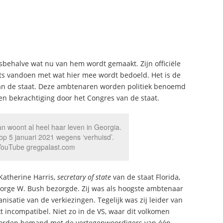
sbehalve wat nu van hem wordt gemaakt. Zijn officiële
niets vandoen met wat hier mee wordt bedoeld. Het is de
an de staat. Deze ambtenaren worden politiek benoemd
en bekrachtiging door het Congres van de staat.
an woont al heel haar leven in Georgia.
p 5 januari 2021 wegens ‘verhuisd’.
YouTube gregpalast.com
Katherine Harris,
secretary of state
van de staat Florida,
George W. Bush bezorgde. Zij was als hoogste ambtenaar
nisatie van de verkiezingen. Tegelijk was zij leider van
t incompatibel. Niet zo in de VS, waar dit volkomen
’s worden bemand met de vertegenwoordigers van één