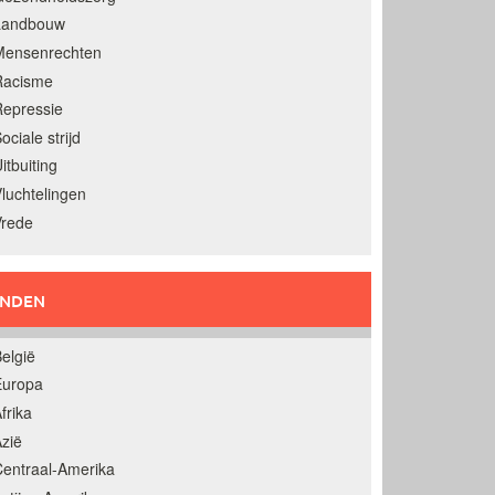
Landbouw
Mensenrechten
Racisme
epressie
ociale strijd
itbuiting
luchtelingen
Vrede
ANDEN
elgië
Europa
frika
zië
entraal-Amerika