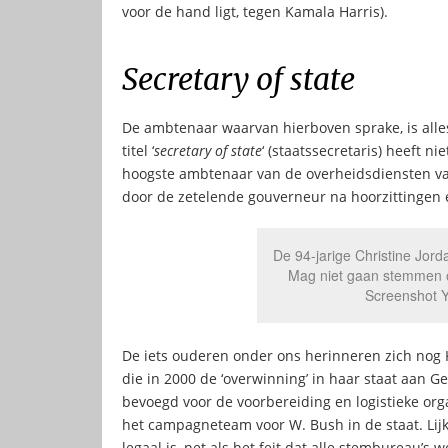
voor de hand ligt, tegen Kamala Harris).
Secretary of state
De ambtenaar waarvan hierboven sprake, is alle
titel ‘
secretary of state
‘ (staatssecretaris) heeft 
hoogste ambtenaar van de overheidsdiensten v
door de zetelende gouverneur na hoorzittingen 
De 94-jarige Christine Jord
Mag niet gaan stemmen o
Screenshot 
De iets ouderen onder ons herinneren zich nog 
die in 2000 de ‘overwinning’ in haar staat aan 
bevoegd voor de voorbereiding en logistieke orga
het campagneteam voor W. Bush in de staat. Lijk
legaal is, net als het feit dat alle stembureau