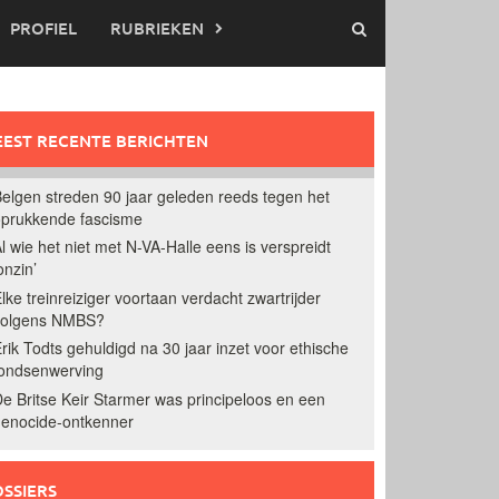
PROFIEL
RUBRIEKEN
EST RECENTE BERICHTEN
elgen streden 90 jaar geleden reeds tegen het
prukkende fascisme
l wie het niet met N-VA-Halle eens is verspreidt
onzin’
lke treinreiziger voortaan verdacht zwartrijder
volgens NMBS?
rik Todts gehuldigd na 30 jaar inzet voor ethische
ondsenwerving
e Britse Keir Starmer was principeloos en een
enocide-ontkenner
SSIERS