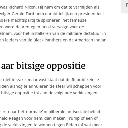
e was Richard Nixon. Hij nam om dat te vermijden als
pvolger Gerald Ford hem onmiddellijk een presidentieel
ndere machtspartij te spioneren, het fameuze
xon werd daarentegen nooit vervolgd voor de
am, voor het installeren van de militaire dictatuur in
an leiders van de Black Panthers en de American Indian
jaar bitsige oppositie
t niet terzake, maar vast staat dat de Republikeinse
Biden alsnog te annuleren de sfeer wil scheppen voor
 bitsige oppositie tot aan de volgende verkiezingen
rt naar het ‘normale’ neoliberale antisociale beleid
onald Reagan voor hem, dan maken Trump of een of
g de verkiezingen te winnen tegen Biden (of wat meer