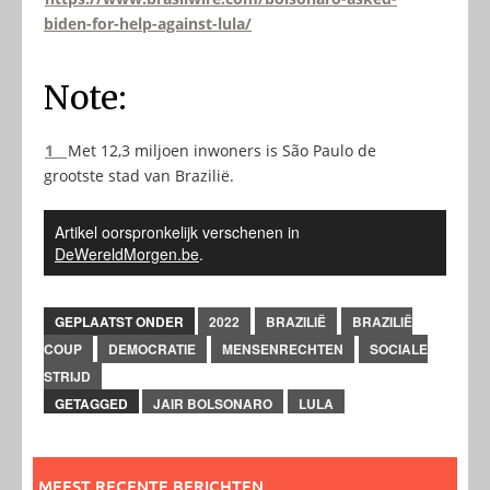
biden-for-help-against-lula/
Note:
1
Met 12,3 miljoen inwoners is São Paulo de
grootste stad van Brazilië.
Artikel oorspronkelijk verschenen in
DeWereldMorgen.be
.
GEPLAATST ONDER
2022
BRAZILIË
BRAZILIË
COUP
DEMOCRATIE
MENSENRECHTEN
SOCIALE
STRIJD
GETAGGED
JAIR BOLSONARO
LULA
MEEST RECENTE BERICHTEN