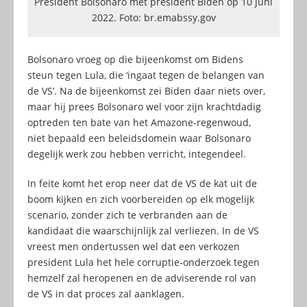
President Bolsonaro met president Biden op 10 juni
2022. Foto: br.emabssy.gov
Bolsonaro vroeg op die bijeenkomst om Bidens
steun tegen Lula, die ‘ingaat tegen de belangen van
de VS’. Na de bijeenkomst zei Biden daar niets over,
maar hij prees Bolsonaro wel voor zijn krachtdadig
optreden ten bate van het Amazone-regenwoud,
niet bepaald een beleidsdomein waar Bolsonaro
degelijk werk zou hebben verricht, integendeel.
In feite komt het erop neer dat de VS de kat uit de
boom kijken en zich voorbereiden op elk mogelijk
scenario, zonder zich te verbranden aan de
kandidaat die waarschijnlijk zal verliezen. In de VS
vreest men ondertussen wel dat een verkozen
president Lula het hele corruptie-onderzoek tegen
hemzelf zal heropenen en de adviserende rol van
de VS in dat proces zal aanklagen.