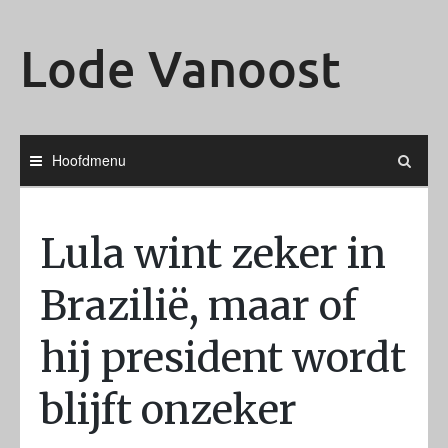
Ga
naar
Lode Vanoost
de
inhoud
Hoofdmenu
Lula wint zeker in
Brazilië, maar of
hij president wordt
blijft onzeker