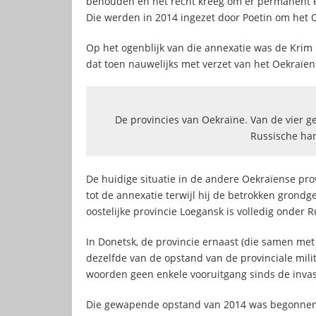
behouden en het recht kreeg om er permanent e
Die werden in 2014 ingezet door Poetin om het O
Op het ogenblijk van die annexatie was de Krim 
dat toen nauwelijks met verzet van het Oekraïen
De provincies van Oekraïne. Van de vier g
Russische ha
De huidige situatie in de andere Oekraïense prov
tot de annexatie terwijl hij de betrokken grond
oostelijke provincie Loegansk is volledig onder R
In Donetsk, de provincie ernaast (die samen me
dezelfde van de opstand van de provinciale milit
woorden geen enkele vooruitgang sinds de inva
Die gewapende opstand van 2014 was begonnen n