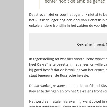
echter nooit de ambitie gehad 
Dat streven ziet er voor het ogenblik niet al te b
het Russisch leger nog een deel van Donetsk in 
enkele andere frontlijn in het zuiden de voorbi
Oekraïne (groen).
In tegenstelling tot wat hier voortdurend wordt
heel Oekraïne te bezetten, niet alleen omwille 
hij goed beseft dat de bevolking van het central
staat tegenover de Russische invasie.
De aanvankelijke aanvallen op de hoofdstad K
Kiev af te dwingen en om het Oekraïens front r
Het werd een fatale misrekening, want zowel in d
aan het zuidoostelijk front was het verzet van he