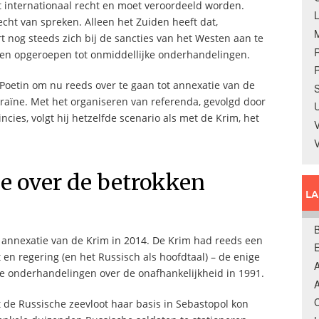
t internationaal recht en moet veroordeeld worden.
ht van spreken. Alleen het Zuiden heeft dat,
 nog steeds zich bij de sancties van het Westen aan te
bben opgeroepen tot onmiddellijke onderhandelingen.
R
 Poetin om nu reeds over te gaan tot annexatie van de
S
raïne. Met het organiseren van referenda, gevolgd door
U
cies, volgt hij hetzelfde scenario als met de Krim, het
V
le over de betrokken
L
B
de annexatie van de Krim in 2014. De Krim had reeds een
en regering (en het Russisch als hoofdtaal) – de enige
A
de onderhandelingen over de onafhankelijkheid in 1991.
A
C
de Russische zeevloot haar basis in Sebastopol kon