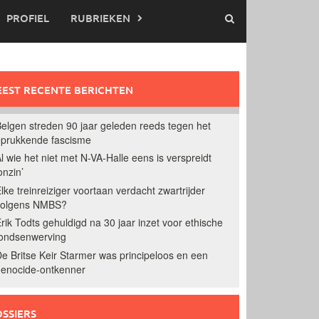
PROFIEL
RUBRIEKEN
EST RECENTE BERICHTEN
elgen streden 90 jaar geleden reeds tegen het
prukkende fascisme
l wie het niet met N-VA-Halle eens is verspreidt
onzin’
lke treinreiziger voortaan verdacht zwartrijder
volgens NMBS?
rik Todts gehuldigd na 30 jaar inzet voor ethische
ondsenwerving
e Britse Keir Starmer was principeloos en een
enocide-ontkenner
SSIERS