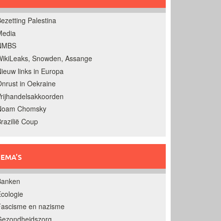
ezetting Palestina
Media
NMBS
ikiLeaks, Snowden, Assange
ieuw links in Europa
nrust in Oekraine
rijhandelsakkoorden
Noam Chomsky
razilië Coup
EMA’S
Banken
cologie
Fascisme en nazisme
Gezondheidszorg