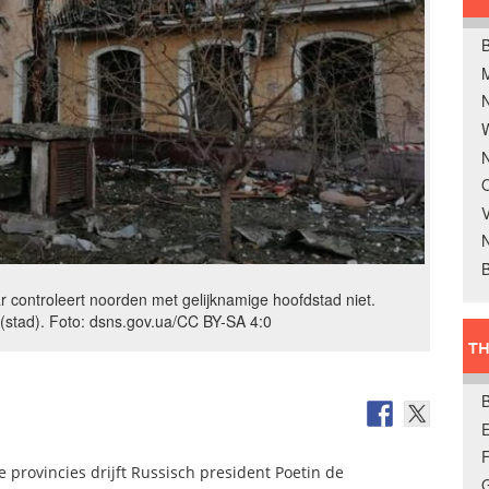
B
W
N
O
V
B
 controleert noorden met gelijknamige hoofdstad niet.
(stad). Foto: dsns.gov.ua/CC BY-SA 4:0
TH
E
 provincies drijft Russisch president Poetin de