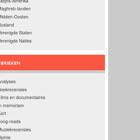
atijns-Amerika
Maghreb-landen
Midden-Oosten
Rusland
erenigde Staten
erenigde Naties
BRIEKEN
nalyses
oekrecensies
ilms en documentaires
In memoriam
ort
Long-reads
uziekrecensies
pinie