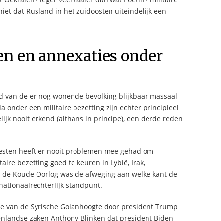
iet dat Rusland in het zuidoosten uiteindelijk een
en en annexaties onder
d van de er nog wonende bevolking blijkbaar massaal
 onder een militaire bezetting zijn echter principieel
jk nooit erkend (althans in principe), een derde reden
e Westen heeft er nooit problemen mee gehad om
aire bezetting goed te keuren in Lybië, Irak,
ns de Koude Oorlog was de afweging aan welke kant de
rnationaalrechterlijk standpunt.
ie van de Syrische Golanhoogte door president Trump
tenlandse zaken Anthony Blinken dat president Biden