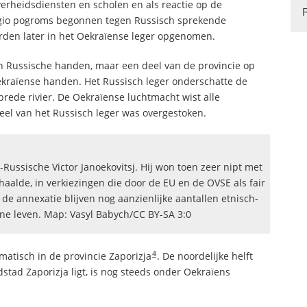
verheidsdiensten en scholen en als reactie op de
egio pogroms begonnen tegen Russisch sprekende
erden later in het Oekraïense leger opgenomen.
in Russische handen, maar een deel van de provincie op
Oekraïense handen. Het Russisch leger onderschatte de
brede rivier. De Oekraïense luchtmacht wist alle
deel van het Russisch leger was overgestoken.
Russische Victor Janoekovitsj. Hij won toen zeer nipt met
haalde, in verkiezingen die door de EU en de OVSE als fair
e annexatie blijven nog aanzienlijke aantallen etnisch-
ne leven. Map: Vasyl Babych/CC BY-SA 3:0
4
matisch in de provincie Zaporizja
. De noordelijke helft
stad Zaporizja ligt, is nog steeds onder Oekraïens