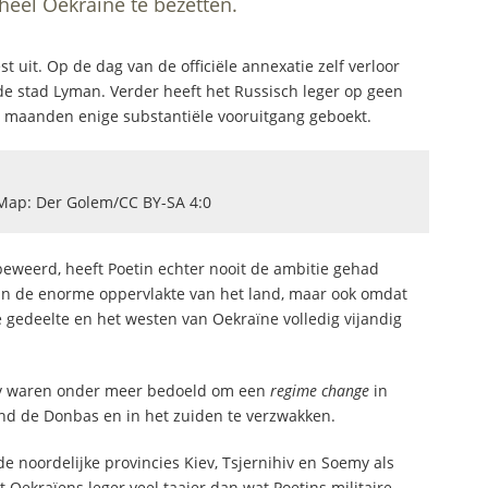
heel Oekraïne te bezetten.
est uit. Op de dag van de officiële annexatie zelf verloor
de stad Lyman. Verder heeft het Russisch leger op geen
je maanden enige substantiële vooruitgang geboekt.
 Map: Der Golem/CC BY-SA 4:0
 beweerd, heeft Poetin echter nooit de ambitie gehad
van de enorme oppervlakte van het land, maar ook omdat
e gedeelte en het westen van Oekraïne volledig vijandig
iev waren onder meer bedoeld om een
regime change
in
ond de Donbas en in het zuiden te verzwakken.
e noordelijke provincies Kiev, Tsjernihiv en Soemy als
t Oekraïens leger veel taaier dan wat Poetins militaire