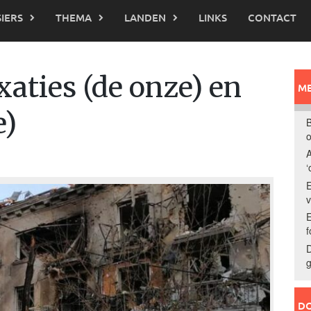
IERS
THEMA
LANDEN
LINKS
CONTACT
aties (de onze) en
ME
e)
B
o
A
‘
E
E
f
D
g
DO