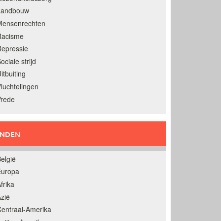
Landbouw
Mensenrechten
Racisme
epressie
ociale strijd
itbuiting
luchtelingen
Vrede
ANDEN
elgië
Europa
frika
zië
entraal-Amerika