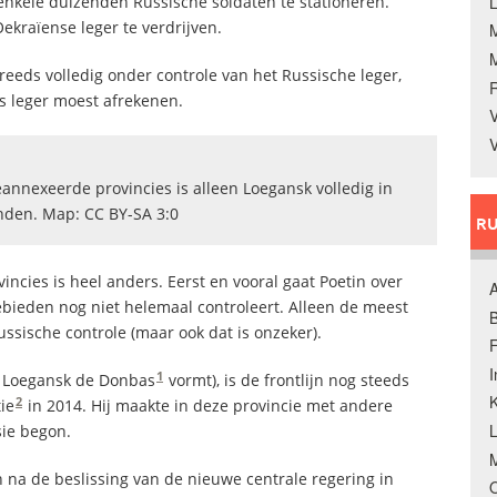
nkele duizenden Russische soldaten te stationeren.
L
ekraïense leger te verdrijven.
reeds volledig onder controle van het Russische leger,
s leger moest afrekenen.
V
V
eannexeerde provincies is alleen Loegansk volledig in
nden. Map: CC BY-SA 3:0
RU
incies is heel anders. Eerst en vooral gaat Poetin over
A
gebieden nog niet helemaal controleert. Alleen de meest
B
ussische controle (maar ook dat is onzeker).
F
1
t Loegansk de Donbas
vormt), is de frontlijn nog steeds
K
2
ie
in 2014. Hij maakte in deze provincie met andere
sie begon.
M
a de beslissing van de nieuwe centrale regering in
O