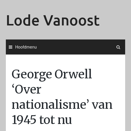
Ga
naar
Lode Vanoost
de
inhoud
Hoofdmenu
George Orwell
‘Over
nationalisme’ van
1945 tot nu