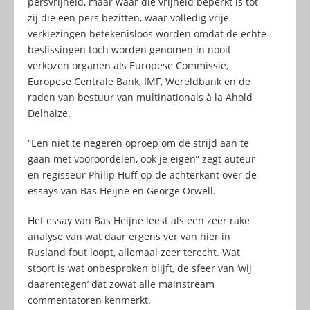
persvrijheid, maar waar die vrijheid beperkt is tot
zij die een pers bezitten, waar volledig vrije
verkiezingen betekenisloos worden omdat de echte
beslissingen toch worden genomen in nooit
verkozen organen als Europese Commissie,
Europese Centrale Bank, IMF, Wereldbank en de
raden van bestuur van multinationals à la Ahold
Delhaize.
“Een niet te negeren oproep om de strijd aan te
gaan met vooroordelen, ook je eigen” zegt auteur
en regisseur Philip Huff op de achterkant over de
essays van Bas Heijne en George Orwell.
Het essay van Bas Heijne leest als een zeer rake
analyse van wat daar ergens ver van hier in
Rusland fout loopt, allemaal zeer terecht. Wat
stoort is wat onbesproken blijft, de sfeer van ‘wij
daarentegen’ dat zowat alle mainstream
commentatoren kenmerkt.