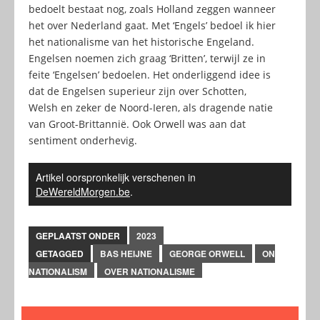
bedoelt bestaat nog, zoals Holland zeggen wanneer
het over Nederland gaat. Met ‘Engels’ bedoel ik hier
het nationalisme van het historische Engeland.
Engelsen noemen zich graag ‘Britten’, terwijl ze in
feite ‘Engelsen’ bedoelen. Het onderliggend idee is
dat de Engelsen superieur zijn over Schotten,
Welsh en zeker de Noord-Ieren, als dragende natie
van Groot-Brittannië. Ook Orwell was aan dat
sentiment onderhevig.
Artikel oorspronkelijk verschenen in
DeWereldMorgen.be
.
GEPLAATST ONDER
2023
GETAGGED
BAS HEIJNE
GEORGE ORWELL
ON
NATIONALISM
OVER NATIONALISME