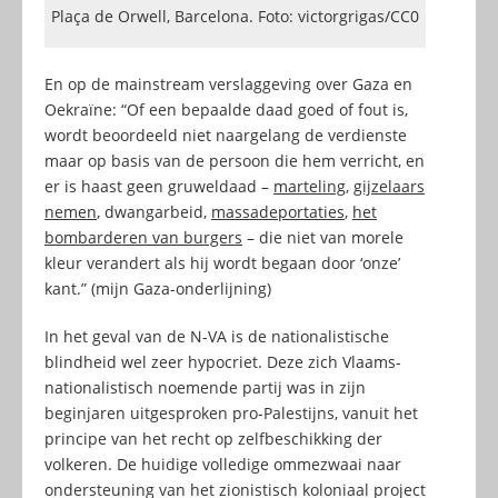
Plaça de Orwell, Barcelona. Foto: victorgrigas/CC0
En op de mainstream verslaggeving over Gaza en
Oekraïne: “Of een bepaalde daad goed of fout is,
wordt beoordeeld niet naargelang de verdienste
maar op basis van de persoon die hem verricht, en
er is haast geen gruweldaad –
marteling
,
gijzelaars
nemen
, dwangarbeid,
massadeportaties
,
het
bombarderen van burgers
– die niet van morele
kleur verandert als hij wordt begaan door ‘onze’
kant.” (mijn Gaza-onderlijning)
In het geval van de N-VA is de nationalistische
blindheid wel zeer hypocriet. Deze zich Vlaams-
nationalistisch noemende partij was in zijn
beginjaren uitgesproken pro-Palestijns, vanuit het
principe van het recht op zelfbeschikking der
volkeren. De huidige volledige ommezwaai naar
ondersteuning van het zionistisch koloniaal project