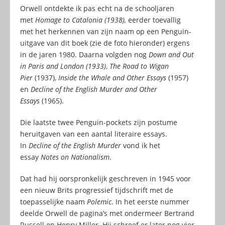
Orwell ontdekte ik pas echt na de schooljaren
met
Homage to Catalonia (1938),
eerder toevallig
met het herkennen van zijn naam op een Penguin-
uitgave van dit boek (zie de foto hieronder) ergens
in de jaren 1980. Daarna volgden nog
Down and Out
in Paris and London (1933)
,
The Road to Wigan
Pier
(1937),
Inside the Whale and Other Essays
(1957)
en
Decline of the English Murder and Other
Essays
(1965).
Die laatste twee Penguin-pockets zijn postume
heruitgaven van een aantal literaire essays.
In
Decline of the English Murder
vond ik het
essay
Notes on Nationalism
.
Dat had hij oorspronkelijk geschreven in 1945 voor
een nieuw Brits progressief tijdschrift met de
toepasselijke naam
Polemic
. In het eerste nummer
deelde Orwell de pagina’s met ondermeer Bertrand
Russell en Henry Miller. Hij schreef er later nog vier