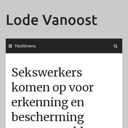
Ga
naar
Lode Vanoost
de
inhoud
Hoofdmenu
Sekswerkers
komen op voor
erkenning en
bescherming