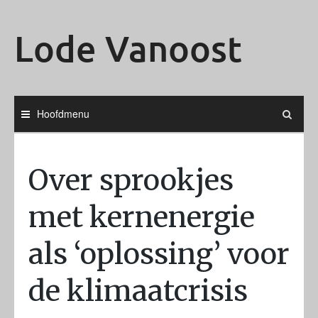
Ga
naar
Lode Vanoost
de
inhoud
Hoofdmenu
Over sprookjes
met kernenergie
als ‘oplossing’ voor
de klimaatcrisis