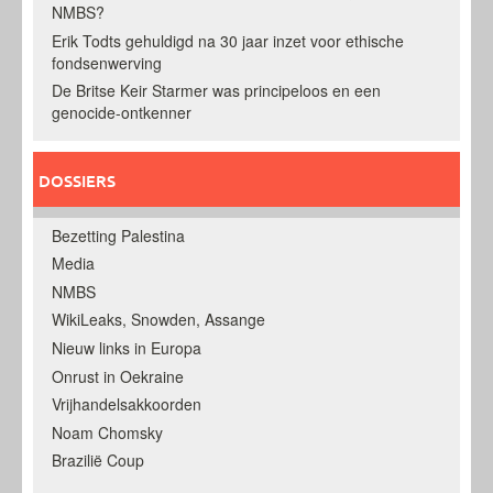
NMBS?
Erik Todts gehuldigd na 30 jaar inzet voor ethische
fondsenwerving
De Britse Keir Starmer was principeloos en een
genocide-ontkenner
DOSSIERS
Bezetting Palestina
Media
NMBS
WikiLeaks, Snowden, Assange
Nieuw links in Europa
Onrust in Oekraine
Vrijhandelsakkoorden
Noam Chomsky
Brazilië Coup