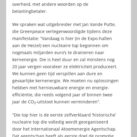
overheid, met andere woorden op de
belastingbetaler.
We spraken wat uitgebreider met Jan Vande Putte,
die Greenpeace vertegenwoordigde tijdens deze
manifestatie: “Vandaag is hier (in de Expo-hallen
aan de Heizel) een nucleaire top begonnen om
nogmaals miljarden euro’s te draineren naar
kernenergie. Die is heel duur en zal minstens nog
20 jaar vergen vooraleer ze elektriciteit produceert.
We kunnen geen tijd verspillen aan dure en
gevaarlijke kernenergie. We moeten nu oplossingen
hebben met hernieuwbare energie en energie-
efficiëntie, die reeds volgend jaar of binnen twee
jaar de CO
-uitstoot kunnen verminderen”.
2
“Die top hier is de eerste zelfverklaard ‘historische’
nucleaire top die volledig wordt georganiseerd
door het Internationaal Atoomenergie Agentschap.
Dat agentschap heeft als eerste doel de promotie