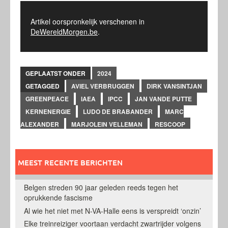
Artikel oorspronkelijk verschenen in
DeWereldMorgen.be
.
GEPLAATST ONDER
2024
GETAGGED
AVIEL VERBRUGGEN
DIRK VANSINTJAN
GREENPEACE
IAEA
IPCC
JAN VANDE PUTTE
KERNENERGIE
LUDO DE BRABANDER
MARC
ALEXANDER
MARJOLEIN VELLEMAN
RESCOOP
MEEST RECENTE BERICHTEN
Belgen streden 90 jaar geleden reeds tegen het
oprukkende fascisme
Al wie het niet met N-VA-Halle eens is verspreidt ‘onzin’
Elke treinreiziger voortaan verdacht zwartrijder volgens