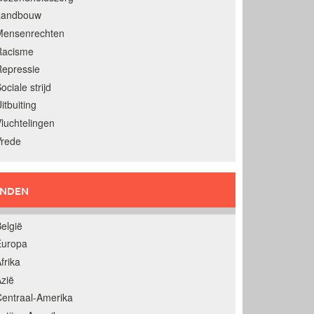
Landbouw
Mensenrechten
Racisme
epressie
ociale strijd
itbuiting
luchtelingen
Vrede
ANDEN
elgië
Europa
frika
zië
entraal-Amerika