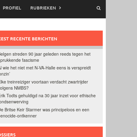
PROFIEL
RUBRIEKEN
EST RECENTE BERICHTEN
elgen streden 90 jaar geleden reeds tegen het
prukkende fascisme
l wie het niet met N-VA-Halle eens is verspreidt
onzin’
lke treinreiziger voortaan verdacht zwartrijder
volgens NMBS?
rik Todts gehuldigd na 30 jaar inzet voor ethische
ondsenwerving
e Britse Keir Starmer was principeloos en een
enocide-ontkenner
SSIERS