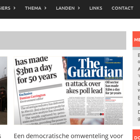
IERS
THEMA
LANDEN
LINKS
CONTACT
ME
B
o
A
‘
E
E
f
D
g
s
Een democratische omwenteling voor
DO