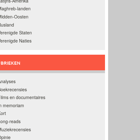
atijns-Amerika
Maghreb-landen
Midden-Oosten
Rusland
erenigde Staten
erenigde Naties
BRIEKEN
nalyses
oekrecensies
ilms en documentaires
In memoriam
ort
Long-reads
uziekrecensies
pinie