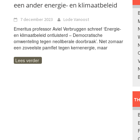
een ander energie- en klimaatbeleid
B
7 december 2023
Lode Vanoost
Emeritus professor Aviel Verbruggen schreef ‘Energie-
en klimaatbeleid ontluisterd – Democratische
W
omwenteling tegen neoliberale doorbraak’. Niet zomaar
N
een zoveelste pamflet tegen kernenergie, maar
O
Lees verder
V
B
TH
E