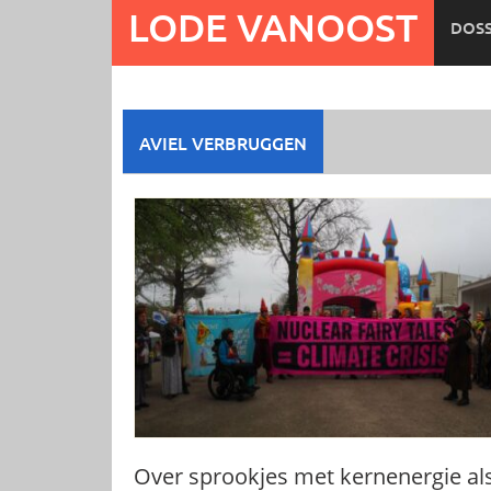
Ga
LODE VANOOST
DOSS
naar
de
inhoud
AVIEL VERBRUGGEN
Over sprookjes met kernenergie al