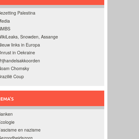
ezetting Palestina
Media
NMBS
ikiLeaks, Snowden, Assange
ieuw links in Europa
nrust in Oekraine
rijhandelsakkoorden
Noam Chomsky
razilië Coup
EMA’S
Banken
cologie
Fascisme en nazisme
Gezondheidszorg