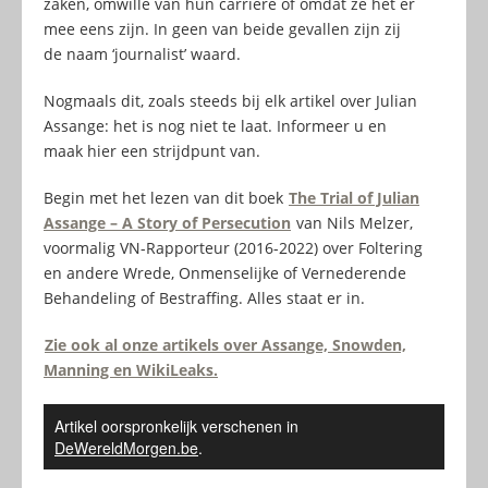
zaken, omwille van hun carrière of omdat ze het er
mee eens zijn. In geen van beide gevallen zijn zij
de naam ‘journalist’ waard.
Nogmaals dit, zoals steeds bij elk artikel over Julian
Assange: het is nog niet te laat. Informeer u en
maak hier een strijdpunt van.
Begin met het lezen van dit boek
The Trial of Julian
Assange – A Story of Persecution
van Nils Melzer,
voormalig VN-Rapporteur (2016-2022) over Foltering
en andere Wrede, Onmenselijke of Vernederende
Behandeling of Bestraffing. Alles staat er in.
Zie ook al onze artikels over Assange, Snowden,
Manning en WikiLeaks.
Artikel oorspronkelijk verschenen in
DeWereldMorgen.be
.