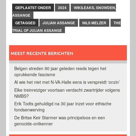
GEPLAATST ONDER
2024
WIKILEAKS, SNOWDEN,
ASSANGE
GETAGGED
JULIAN ASSANGE
NILS MELZER
THE
TRIAL OF JULIAN ASSANGE
MEEST RECENTE BERICHTEN
Belgen streden 90 jaar geleden reeds tegen het
oprukkende fascisme
Al wie het niet met N-VA-Halle eens is verspreidt ‘onzin’
Elke treinreiziger voortaan verdacht zwartrijder volgens
NMBS?
Erik Todts gehuldigd na 30 jaar inzet voor ethische
fondsenwerving
De Britse Keir Starmer was principeloos en een
genocide-ontkenner