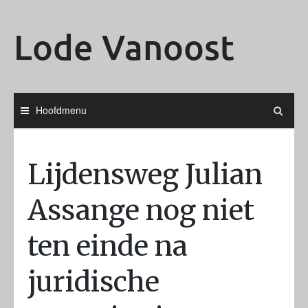
Ga
naar
Lode Vanoost
de
inhoud
Hoofdmenu
Lijdensweg Julian
Assange nog niet
ten einde na
juridische