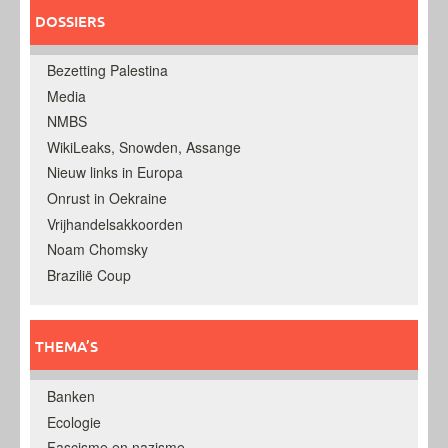
DOSSIERS
Bezetting Palestina
Media
NMBS
WikiLeaks, Snowden, Assange
Nieuw links in Europa
Onrust in Oekraine
Vrijhandelsakkoorden
Noam Chomsky
Brazilië Coup
THEMA’S
Banken
Ecologie
Fascisme en nazisme