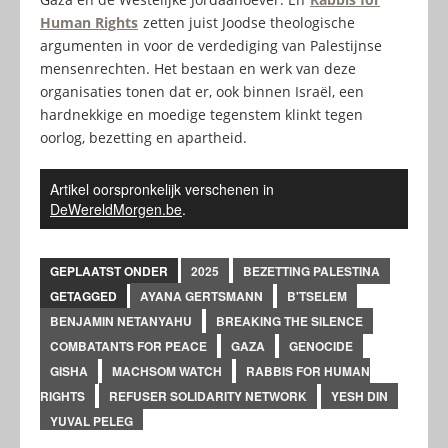
Human Rights
zetten juist Joodse theologische
argumenten in voor de verdediging van Palestijnse
mensenrechten. Het bestaan en werk van deze
organisaties tonen dat er, ook binnen Israël, een
hardnekkige en moedige tegenstem klinkt tegen
oorlog, bezetting en apartheid.
Artikel oorspronkelijk verschenen in
DeWereldMorgen.be
.
GEPLAATST ONDER
2025
BEZETTING PALESTINA
GETAGGED
AYANA GERTSMANN
B'TSELEM
BENJAMIN NETANYAHU
BREAKING THE SILENCE
COMBATANTS FOR PEACE
GAZA
GENOCIDE
GISHA
MACHSOM WATCH
RABBIS FOR HUMAN
RIGHTS
REFUSER SOLIDARITY NETWORK
YESH DIN
YUVAL PELEG