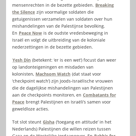
mensenrechten in de bezette gebieden.
Breaking
the Silence
zijn voormalige soldaten die
getuigenissen verzamelen van soldaten over hun
mishandelingen van de Palestijnse bevolking.
En
Peace Now
is de oudste vredesbeweging in
Israël en volgt de uitbreiding van de koloniale
nederzettingen in de bezette gebieden.
Yesh Din
(betekent: ‘er is een wet’) focust dan weer
op landonteigeningen en misdaden van
kolonisten,
Machsom Watch
(dat staat voor
‘checkpoint watch’) zijn Joods-Israëlische vrouwen
die de dagelijkse mishandelingen van Palestijnen
aan de checkpoints monitoren, en
Combatants for
Peace
brengt Palestijnen en Israëli’s samen voor
geweldloze acties.
Tot slot steunt
Gisha
(‘toegang en attitude’ in het
Nederlands) Palestijnen die willen reizen tussen
Gaza en de Westelijke Jordaanoever. En
Rabbis for