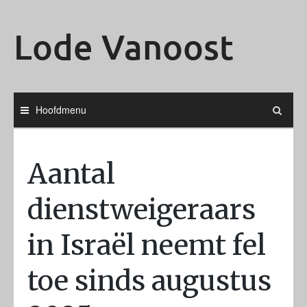
Ga
naar
Lode Vanoost
de
inhoud
Hoofdmenu
Aantal
dienstweigeraars
in Israël neemt fel
toe sinds augustus