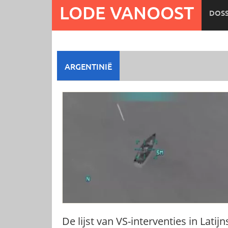
Ga
LODE VANOOST
DOSS
naar
de
inhoud
ARGENTINIË
De lijst van VS-interventies in Latijn