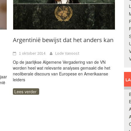
R
S
Argentinië bewijst dat het anders kan
U
V
1 oktober 2014
Lode Vanoost
Op de jaarlijkse Algemene Vergadering van de VN
worden heel wat relevante analyses gemaakt die het
neoliberale discours van Europese en Amerikaanse
jaar
leiders
L
nië
Lees verder
B
A
A
C