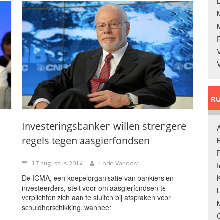
L
V
V
RU
Investeringsbanken willen strengere
A
regels tegen aasgierfondsen
B
F
17 augustus 2014
Lode Vanoost
De ICMA, een koepelorganisatie van bankiers en
K
investeerders, stelt voor om aasgierfondsen te
verplichten zich aan te sluiten bij afspraken voor
M
schuldherschikking, wanneer
O