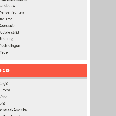
Landbouw
Mensenrechten
Racisme
epressie
ociale strijd
itbuiting
luchtelingen
Vrede
ANDEN
elgië
Europa
frika
zië
entraal-Amerika