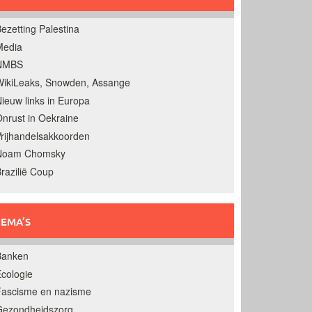
ezetting Palestina
Media
NMBS
ikiLeaks, Snowden, Assange
ieuw links in Europa
nrust in Oekraine
rijhandelsakkoorden
Noam Chomsky
razilië Coup
EMA’S
Banken
cologie
Fascisme en nazisme
Gezondheidszorg