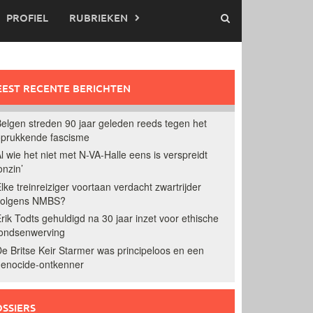
PROFIEL
RUBRIEKEN
EST RECENTE BERICHTEN
elgen streden 90 jaar geleden reeds tegen het
prukkende fascisme
l wie het niet met N-VA-Halle eens is verspreidt
onzin’
lke treinreiziger voortaan verdacht zwartrijder
volgens NMBS?
rik Todts gehuldigd na 30 jaar inzet voor ethische
ondsenwerving
e Britse Keir Starmer was principeloos en een
enocide-ontkenner
SSIERS