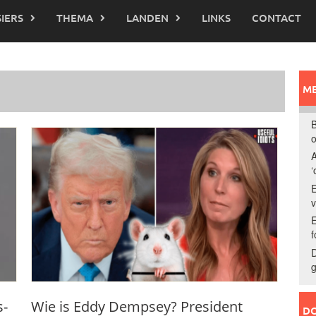
IERS
THEMA
LANDEN
LINKS
CONTACT
ME
B
o
A
‘
E
E
f
D
g
s-
Wie is Eddy Dempsey? President
DO