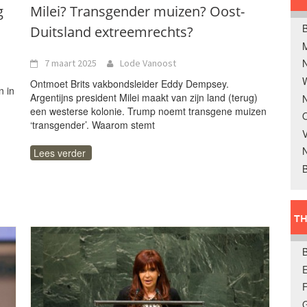
g
Milei? Transgender muizen? Oost-
B
Duitsland extreemrechts?
7 maart 2025
Lode Vanoost
W
Ontmoet Brits vakbondsleider Eddy Dempsey.
n in
Argentijns president Milei maakt van zijn land (terug)
N
een westerse kolonie. Trump noemt transgene muizen
O
‘transgender’. Waarom stemt
V
Lees verder
B
TH
E