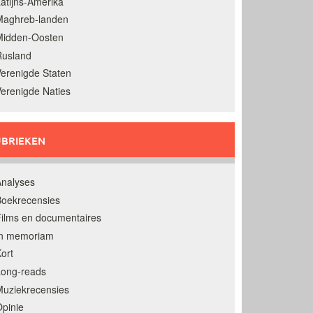
atijns-Amerika
Maghreb-landen
Midden-Oosten
Rusland
erenigde Staten
erenigde Naties
BRIEKEN
nalyses
oekrecensies
ilms en documentaires
In memoriam
ort
Long-reads
uziekrecensies
pinie