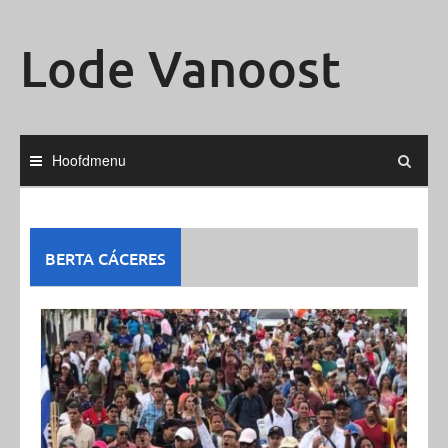
Ga
naar
Lode Vanoost
de
inhoud
Hoofdmenu
BERTA CÁCERES