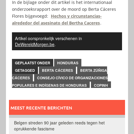
In de bijlage onder dit artikel is het internationaal
onderzoeksrapport over de moord op Berta Cáceres
Flores bijgevoegd:
Hechos y circunstancias-
alrededor del asesinato del Bertha Caceres
.
Artikel oorspronkelijk verschenen in
DeWereldMorgen.be
.
GEPLAATST ONDER
HONDURAS
GETAGGED
BERTA CÁCERES
BERTA ZÚÑIGA
CÁCERES
CONSEJO CÍVICO DE ORGANIZACIONES
POPULARES E INDÍGENAS DE HONDURAS
COPINH
MEEST RECENTE BERICHTEN
Belgen streden 90 jaar geleden reeds tegen het
oprukkende fascisme