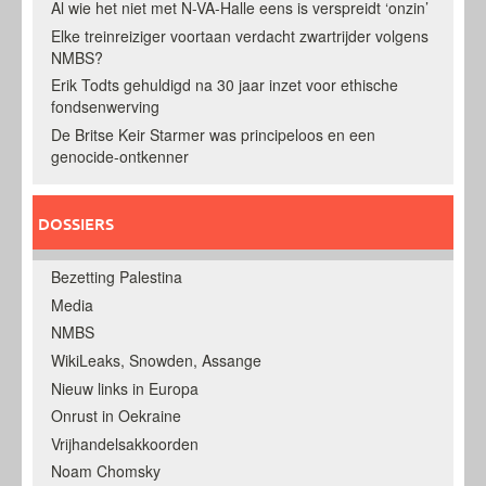
Al wie het niet met N-VA-Halle eens is verspreidt ‘onzin’
Elke treinreiziger voortaan verdacht zwartrijder volgens
NMBS?
Erik Todts gehuldigd na 30 jaar inzet voor ethische
fondsenwerving
De Britse Keir Starmer was principeloos en een
genocide-ontkenner
DOSSIERS
Bezetting Palestina
Media
NMBS
WikiLeaks, Snowden, Assange
Nieuw links in Europa
Onrust in Oekraine
Vrijhandelsakkoorden
Noam Chomsky