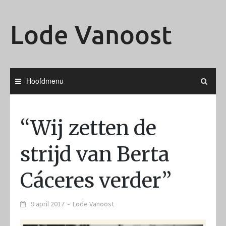
Ga
naar
Lode Vanoost
de
inhoud
Hoofdmenu
“Wij zetten de
strijd van Berta
Cáceres verder”
9 april 2017
-
Lode Vanoost