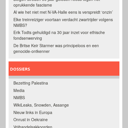
oprukkende fascisme
Al wie het niet met N-VA-Halle eens is verspreidt ‘onzin’
Elke treinreiziger voortaan verdacht zwartrijder volgens
NMBS?
Erik Todts gehuldigd na 30 jaar inzet voor ethische
fondsenwerving
De Britse Keir Starmer was principeloos en een
genocide-ontkenner
DOSSIERS
Bezetting Palestina
Media
NMBS
WikiLeaks, Snowden, Assange
Nieuw links in Europa
Onrust in Oekraine
Vrijhandelsakkoorden