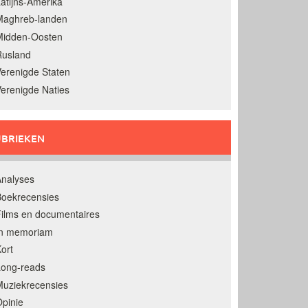
atijns-Amerika
Maghreb-landen
Midden-Oosten
Rusland
erenigde Staten
erenigde Naties
BRIEKEN
nalyses
oekrecensies
ilms en documentaires
In memoriam
ort
Long-reads
uziekrecensies
pinie