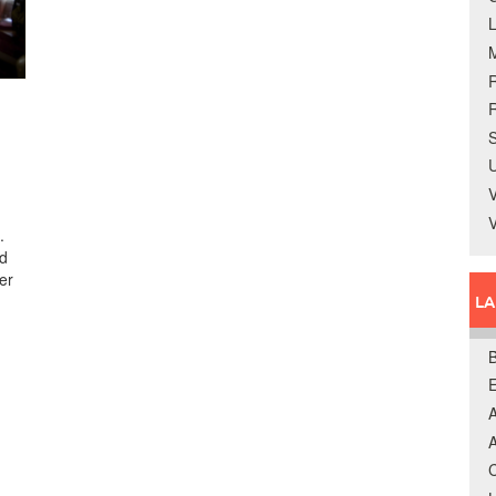
R
S
U
V
.
wd
er
L
B
A
A
C