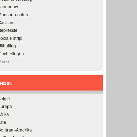
Landbouw
Mensenrechten
Racisme
epressie
ociale strijd
itbuiting
luchtelingen
Vrede
ANDEN
elgië
Europa
frika
zië
entraal-Amerika