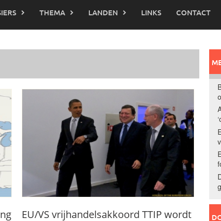
IERS
THEMA
LANDEN
LINKS
CONTACT
ME
B
o
A
‘
E
E
f
D
g
ing
EU/VS vrijhandelsakkoord TTIP wordt
DO