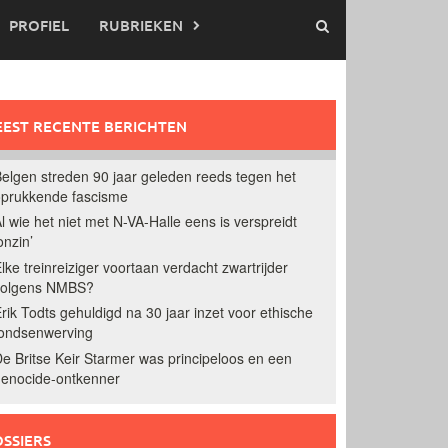
PROFIEL
RUBRIEKEN
EST RECENTE BERICHTEN
elgen streden 90 jaar geleden reeds tegen het
prukkende fascisme
l wie het niet met N-VA-Halle eens is verspreidt
onzin’
lke treinreiziger voortaan verdacht zwartrijder
volgens NMBS?
rik Todts gehuldigd na 30 jaar inzet voor ethische
ondsenwerving
e Britse Keir Starmer was principeloos en een
enocide-ontkenner
SSIERS