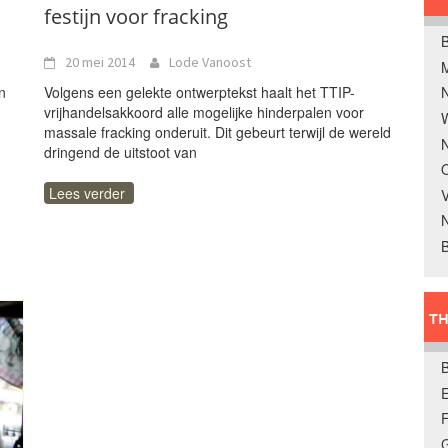
festijn voor fracking
B
20 mei 2014
Lode Vanoost
n
Volgens een gelekte ontwerptekst haalt het TTIP-
vrijhandelsakkoord alle mogelijke hinderpalen voor
W
massale fracking onderuit. Dit gebeurt terwijl de wereld
N
dringend de uitstoot van
O
Lees verder
V
B
TH
E