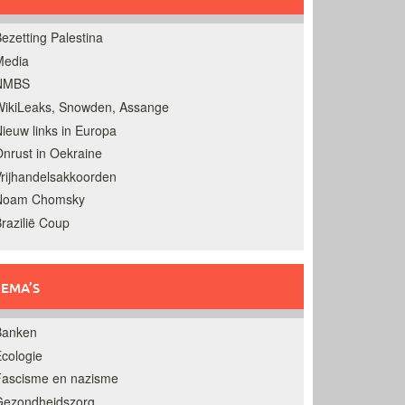
ezetting Palestina
Media
NMBS
ikiLeaks, Snowden, Assange
ieuw links in Europa
nrust in Oekraine
rijhandelsakkoorden
Noam Chomsky
razilië Coup
EMA’S
Banken
cologie
Fascisme en nazisme
Gezondheidszorg