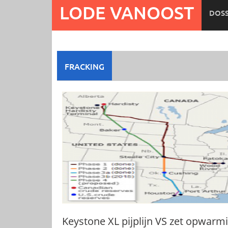
Ga
LODE VANOOST
DOSS
naar
de
inhoud
FRACKING
Keystone XL pijplijn VS zet opwarm