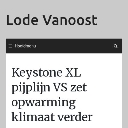
Ga
naar
Lode Vanoost
de
inhoud
Hoofdmenu
Keystone XL
pijplijn VS zet
opwarming
klimaat verder