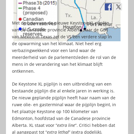
Met de bouw van de nieuwe Keystone XL pijplijn
van de Canadese provincie Alberta naar de Golf
van Mexico in Texas zet de VS een verdere stap in
de opwarming van het klimaat. Niet heel erg
verbazingwekkend voor een land waar de
meerderheid van de parlementsleden de rol van de
mens in de verandering van het klimaat blijft
ontkennen.
De Keystone XL pijplijn is een uitbreiding van een
bestaande pijplijn die al enkele jaren in werking is.
De nieuw geplande pijplijn heeft haar naam van de
ruwe olie- en gasterminal waar de pijplijn begint, in
het plaatsje Keystone op 100 kilometer van
Edmonton, hoofdstad van de Canadese provincie
Alberta. XL staat voor “
extra line
“. Critici hebben dat
al aangepast tot “
extra lethal
” (extra dodelijk).