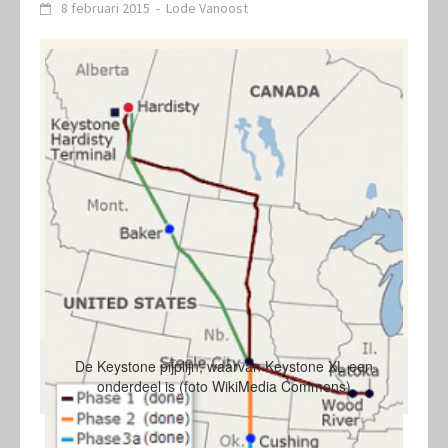
8 februari 2015
-
Lode Vanoost
De Keystone pijplijn, waarvan Keystone XL een
onderdeel is (foto WikiMedia Commons)