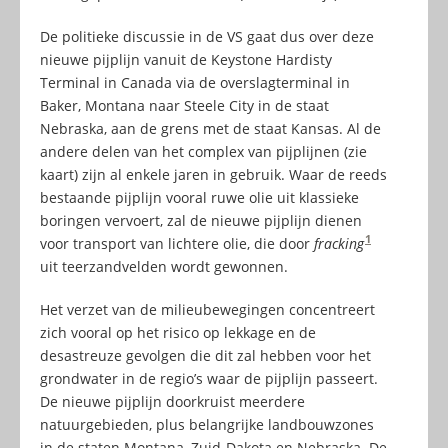
De politieke discussie in de VS gaat dus over deze
nieuwe pijplijn vanuit de Keystone Hardisty
Terminal in Canada via de overslagterminal in
Baker, Montana naar Steele City in de staat
Nebraska, aan de grens met de staat Kansas. Al de
andere delen van het complex van pijplijnen (zie
kaart) zijn al enkele jaren in gebruik. Waar de reeds
bestaande pijplijn vooral ruwe olie uit klassieke
boringen vervoert, zal de nieuwe pijplijn dienen
1
voor transport van lichtere olie, die door
fracking
uit teerzandvelden wordt gewonnen.
Het verzet van de milieubewegingen concentreert
zich vooral op het risico op lekkage en de
desastreuze gevolgen die dit zal hebben voor het
grondwater in de regio’s waar de pijplijn passeert.
De nieuwe pijplijn doorkruist meerdere
natuurgebieden, plus belangrijke landbouwzones
in de staten Montana, Zuid-Dakota en Nebraska. De