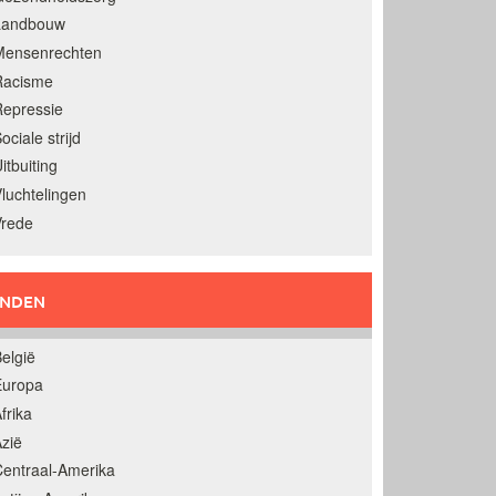
Landbouw
Mensenrechten
Racisme
epressie
ociale strijd
itbuiting
luchtelingen
Vrede
ANDEN
elgië
Europa
frika
zië
entraal-Amerika