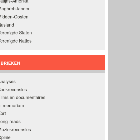
atijns-Amerika
Maghreb-landen
Midden-Oosten
Rusland
erenigde Staten
erenigde Naties
BRIEKEN
nalyses
oekrecensies
ilms en documentaires
In memoriam
ort
Long-reads
uziekrecensies
pinie