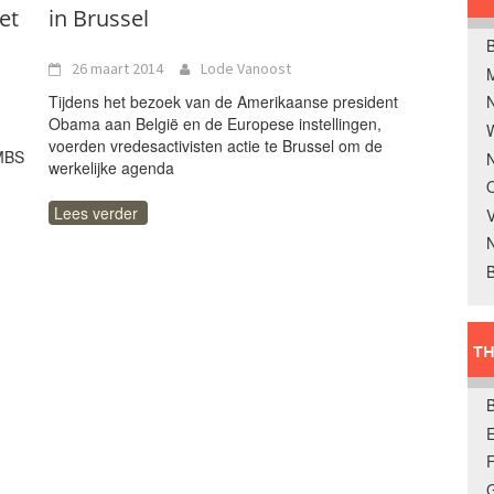
et
in Brussel
B
26 maart 2014
Lode Vanoost
Tijdens het bezoek van de Amerikaanse president
Obama aan België en de Europese instellingen,
W
voerden vredesactivisten actie te Brussel om de
NMBS
N
werkelijke agenda
O
Lees verder
V
B
TH
E