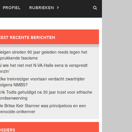
PROFIEL
RUBRIEKEN
EST RECENTE BERICHTEN
elgen streden 90 jaar geleden reeds tegen het
prukkende fascisme
l wie het niet met N-VA-Halle eens is verspreidt
onzin’
lke treinreiziger voortaan verdacht zwartrijder
volgens NMBS?
rik Todts gehuldigd na 30 jaar inzet voor ethische
ondsenwerving
e Britse Keir Starmer was principeloos en een
enocide-ontkenner
SSIERS