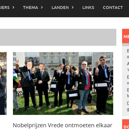
IERS
THEMA
LANDEN
LINKS
CONTACT
ME
B
o
A
‘
E
E
f
D
g
Nobelprijzen Vrede ontmoeten elkaar
DO