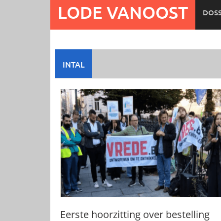
Ga
LODE VANOOST
DOSS
naar
de
inhoud
INTAL
Eerste hoorzitting over bestelling