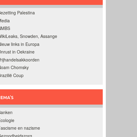
ezetting Palestina
Media
NMBS
ikiLeaks, Snowden, Assange
ieuw links in Europa
nrust in Oekraine
rijhandelsakkoorden
Noam Chomsky
razilië Coup
EMA’S
Banken
cologie
Fascisme en nazisme
Gezondheidszorg