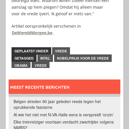
bedreigd voelt. Waarom willen zoveel mensen een
aanslag op hem plegen? Omdat hij alleen maar
voor de vrede ijvert. Ik geloof er niets van.”
Artikel oorspronkelijk verschenen in
DeWereldMorgen.be
.
GEPLAATST ONDER
VREDE
GETAGGED
INTAL
NOBELPRIJS VOOR DE VREDE
OBAMA
VREDE
MEEST RECENTE BERICHTEN
Belgen streden 90 jaar geleden reeds tegen het
oprukkende fascisme
Al wie het niet met N-VA-Halle eens is verspreidt ‘onzin’
Elke treinreiziger voortaan verdacht zwartrijder volgens
NMBS?