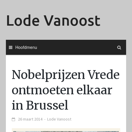
Ga
naar
Lode Vanoost
de
inhoud
Hoofdmenu
Nobelprijzen Vrede
ontmoeten elkaar
in Brussel
26 maart 2014
-
Lode Vanoost