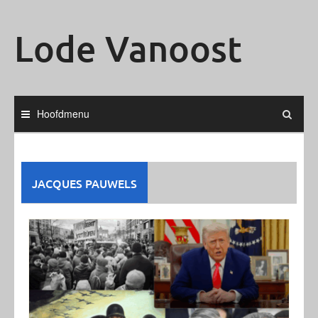
Ga
naar
Lode Vanoost
de
inhoud
Hoofdmenu
JACQUES PAUWELS