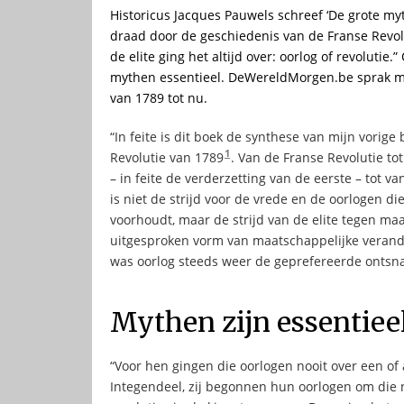
Historicus Jacques Pauwels schreef ‘De grote my
draad door de geschiedenis van de Franse Revolu
de elite ging het altijd over: oorlog of revolutie
mythen essentieel. DeWereldMorgen.be sprak met 
van 1789 tot nu.
“In feite is dit boek de synthese van mijn vorig
1
Revolutie van 1789
. Van de Franse Revolutie t
– in feite de verderzetting van de eerste – tot 
is niet de strijd voor de vrede en de oorlogen 
voorhoudt, maar de strijd van de elite tegen maa
uitgesproken vorm van maatschappelijke verande
was oorlog steeds weer de geprefereerde ontsn
Mythen zijn essentiee
“Voor hen gingen die oorlogen nooit over een o
Integendeel, zij begonnen hun oorlogen om die