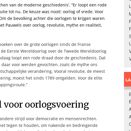
then van de moderne geschiedenis’. “Er loopt een rode
tie tot nu. De keuze was nooit: oorlog of vrede. Voor
.” Om de bevolking achter die oorlogen te krijgen waren
Pauwels over oorlog, revolutie, mythe en realiteit,
R
S
U
e boeken over de grote oorlogen sinds de Franse
ot de Eerste Wereldoorlog over de Tweede Wereldoorlog
V
vandaag loopt een rode draad door de geschiedenis. Dat
die daar voor werden gevochten, zoals de mythe ons
tschappelijke verandering. Vooral revolutie, de meest
ring, moest het sinds 1789 ontgelden. Voor de elite
L
appingsroute.”
B
l voor oorlogsvoering
A
A
f andere strijd voor democratie en mensenrechten.
C
 net tegen te houden, om nakende en bedreigende