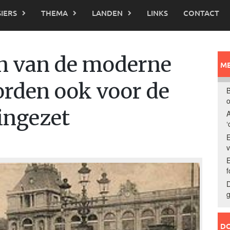
IERS
THEMA
LANDEN
LINKS
CONTACT
n van de moderne
ME
orden ook voor de
B
o
ingezet
A
‘
E
E
f
D
g
DO