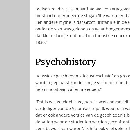
“Wilson zei direct ja, maar had wel een vraag vo
ontstond onder meer de slogan ’the war to end al
Een andere mythe is dat Groot-Brittannië in de G
onder de voet was gelopen en waar hongersnood h
dat kleine landje, dat met hun industrie concurr
1830.”
Psychohistory
“Klassieke geschiedenis focust exclusief op grot
worden geplaatst zonder enige verbondenheid o
heb ik nooit aan willen meedoen.”
“Dat is wel geleidelijk gegaan. Ik was aanvankeli
verdediger van de Vlaamse strijd. Ik wou toch w
dat er ook andere versies van de geschiedenis b
debatten waar de studenten werden geconfronte
eens bewust van waren”. Ik heb ook veel geleerd