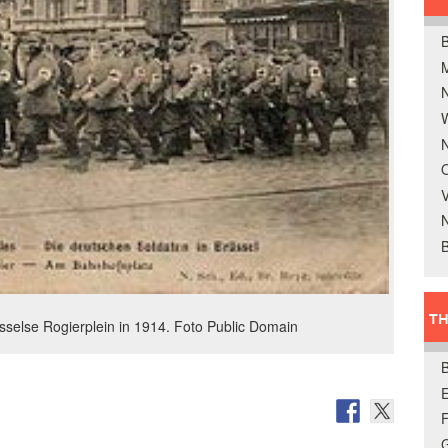
B
W
N
O
V
B
TH
sselse Rogierplein in 1914. Foto Public Domain
E