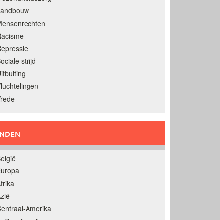
Landbouw
Mensenrechten
Racisme
epressie
ociale strijd
itbuiting
luchtelingen
Vrede
ANDEN
elgië
Europa
frika
zië
entraal-Amerika