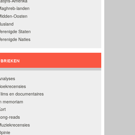
atijns-Amerika
Maghreb-landen
Midden-Oosten
Rusland
erenigde Staten
erenigde Naties
BRIEKEN
nalyses
oekrecensies
ilms en documentaires
In memoriam
ort
Long-reads
uziekrecensies
pinie