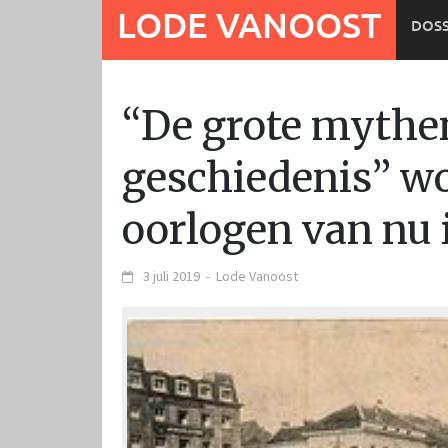
Ga
LODE VANOOST
DOSS
naar
de
inhoud
“De grote mythe
geschiedenis” w
oorlogen van nu 
3 juli 2019
-
Lode Vanoost