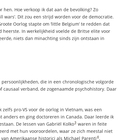
or hen. Hoe verkoop ik dat aan de bevolking? Zo
l wars’. Dit zou een strijd worden voor de democratie.
roote Oorlog stapte om ‘little Belgium’ te redden dat
eerste. In werkelijkheid voelde de Britse elite voor
eerde, niets dan minachting sinds zijn ontstaan in
e persoonlijkheden, die in een chronologische volgorde
f causaal verband, de zogenaamde psychohistory. Daar
jk zelfs pro-VS voor de oorlog in Vietnam, was een
at anders en ging doctoreren in Canada. Daar leerde ik
3
estaan. De lessen van Gabriël Kolko
waren in feite
erd met hun vooroordelen, waar ze zich meestal niet
4
 van Amerikaanse historici als Michael Parenti
.