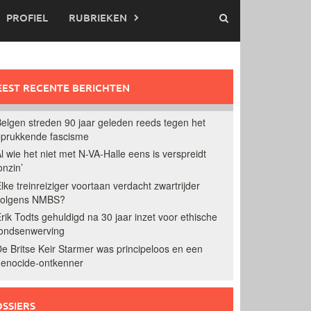
PROFIEL
RUBRIEKEN
EST RECENTE BERICHTEN
elgen streden 90 jaar geleden reeds tegen het
prukkende fascisme
l wie het niet met N-VA-Halle eens is verspreidt
onzin’
lke treinreiziger voortaan verdacht zwartrijder
volgens NMBS?
rik Todts gehuldigd na 30 jaar inzet voor ethische
ondsenwerving
e Britse Keir Starmer was principeloos en een
enocide-ontkenner
SSIERS