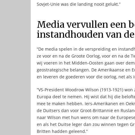
Sovjet-Unie was die landing nooit gelukt.”
Media vervullen een b
instandhouden van d
“De media spelen in de verspreiding en instand
ze voor en na de Groote Oorlog, voor en na de T
wij voeren in het Midden-Oosten gaan over demo
geostrategische belangen. De Amerikaanse en E
en leveren de goederen voor die oorlog, net als 
“VS-President Woodrow Wilson (1913-1921) won zi
Europa deel te nemen. Hij wist dat hij die belo
mee te maken hebben. Iers-Amerikanen en Oek
de Duitsers dan voor Groot-Brittannië en Rusland
naar Wilson met hun wens om naar de Europese o
en als het Duitse leger dan zou winnen tegen Gro
Britten hadden geleend.”