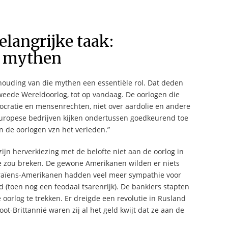
elangrijke taak:
e mythen
houding van die mythen een essentiële rol. Dat deden
weede Wereldoorlog, tot op vandaag. De oorlogen die
cratie en mensenrechten, niet over aardolie en andere
uropese bedrijven kijken ondertussen goedkeurend toe
in de oorlogen vzn het verleden.”
jn herverkiezing met de belofte niet aan de oorlog in
fte zou breken. De gewone Amerikanen wilden er niets
raïens-Amerikanen hadden veel meer sympathie voor
 (toen nog een feodaal tsarenrijk). De bankiers stapten
orlog te trekken. Er dreigde een revolutie in Rusland
ot-Brittannië waren zij al het geld kwijt dat ze aan de