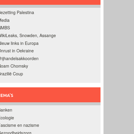
ezetting Palestina
Media
NMBS
ikiLeaks, Snowden, Assange
ieuw links in Europa
nrust in Oekraine
rijhandelsakkoorden
Noam Chomsky
razilië Coup
EMA’S
Banken
cologie
Fascisme en nazisme
Gezondheidszorg