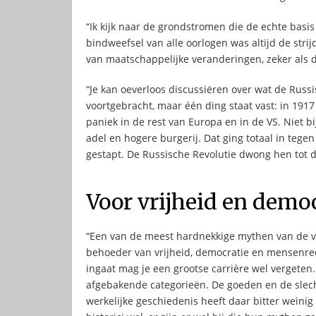
“Ik kijk naar de grondstromen die de echte basi
bindweefsel van alle oorlogen was altijd de str
van maatschappelijke veranderingen, zeker als d
“Je kan oeverloos discussiëren over wat de Russi
voortgebracht, maar één ding staat vast: in 1917
paniek in de rest van Europa en in de VS. Niet b
adel en hogere burgerij. Dat ging totaal in teg
gestapt. De Russische Revolutie dwong hen tot de
Voor vrijheid en demo
“Een van de meest hardnekkige mythen van de voor
behoeder van vrijheid, democratie en mensenrech
ingaat mag je een grootse carrière wel vergeten.
afgebakende categorieën. De goeden en de slecht
werkelijke geschiedenis heeft daar bitter wein