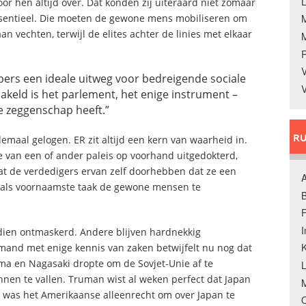
L
oor hen altijd over. Dat konden zij uiteraard niet zomaar
ssentieel. Die moeten de gewone mens mobiliseren om
n vechten, terwijl de elites achter de linies met elkaar
V
bers een ideale uitweg voor bedreigende sociale
V
akeld is het parlement, het enige instrument –
e zeggenschap heeft.”
RU
lemaal gelogen. ER zit altijd een kern van waarheid in.
e van een of ander paleis op voorhand uitgedokterd,
t de verdedigers ervan zelf doorhebben dat ze een
A
 als voornaamste taak de gewone mensen te
B
F
dien ontmaskerd. Andere blijven hardnekkig
K
mand met enige kennis van zaken betwijfelt nu nog dat
 en Nagasaki dropte om de Sovjet-Unie af te
nnen te vallen. Truman wist al weken perfect dat Japan
M
g was het Amerikaanse alleenrecht om over Japan te
O