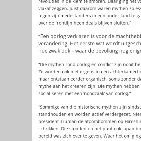
revoluties in de kiem te smoren. Daar ging het v
vlakaf zeggen. Juist daarom waren mythen zo e
tegen zijn medestanders in een ander land te gaa
over de frontlijn heen deals blijven sluiten.”
“Een oorlog verklaren is voor de machtheb
verandering. Het eerste wat wordt uitgesch
hoe zwak ook – waar de bevolking nog enig
“Die mythen rond oorlog en conflict zijn nooit he
Ze worden ook niet ergens in een achterkamertj
maar ontstaan eerder organisch, soms zonder da
mythe aan het creëren zijn. Die mythen hebben
socialiseren met een ‘noodzaak’ van oorlog.”
“Sommige van die historische mythen zijn sinds
standhouden en worden actief verdergezet. Nie
president Truman de atoombommen op Hiroshima
schrikken. Die stonden op het punt ook Japan bi
bereid was zich over te geven. Waar het om gin