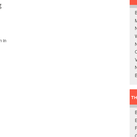
g
B
W
n in
N
O
V
B
TH
E