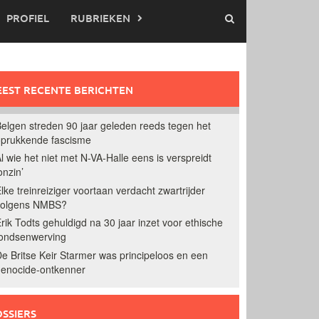
PROFIEL
RUBRIEKEN
EST RECENTE BERICHTEN
elgen streden 90 jaar geleden reeds tegen het
prukkende fascisme
l wie het niet met N-VA-Halle eens is verspreidt
onzin’
lke treinreiziger voortaan verdacht zwartrijder
volgens NMBS?
rik Todts gehuldigd na 30 jaar inzet voor ethische
ondsenwerving
e Britse Keir Starmer was principeloos en een
enocide-ontkenner
SSIERS