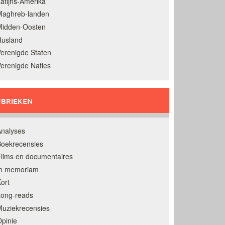
atijns-Amerika
Maghreb-landen
Midden-Oosten
Rusland
erenigde Staten
erenigde Naties
BRIEKEN
nalyses
oekrecensies
ilms en documentaires
In memoriam
ort
Long-reads
uziekrecensies
pinie