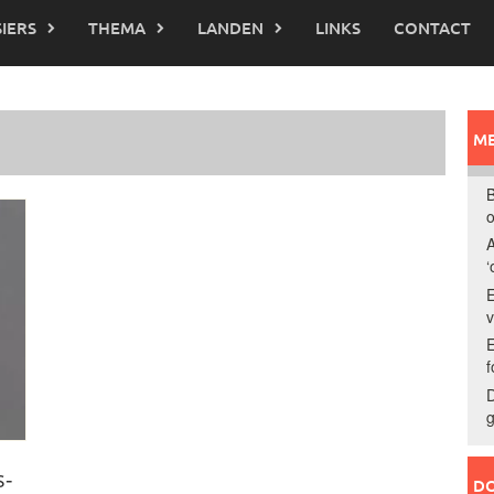
IERS
THEMA
LANDEN
LINKS
CONTACT
ME
B
o
A
‘
E
E
f
D
g
s-
DO