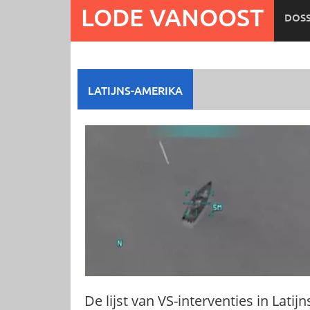
Ga
LODE VANOOST
DOSS
naar
de
inhoud
LATIJNS-AMERIKA
De lijst van VS-interventies in Latijn