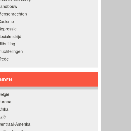
Landbouw
Mensenrechten
Racisme
epressie
ociale strijd
itbuiting
luchtelingen
Vrede
ANDEN
elgië
Europa
frika
zië
entraal-Amerika