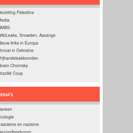
ezetting Palestina
Media
NMBS
ikiLeaks, Snowden, Assange
ieuw links in Europa
nrust in Oekraine
rijhandelsakkoorden
Noam Chomsky
razilië Coup
EMA’S
Banken
cologie
Fascisme en nazisme
Gezondheidszorg