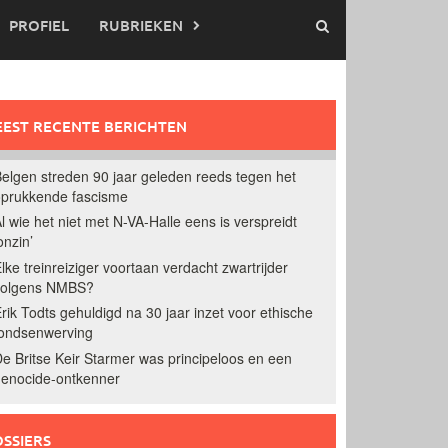
PROFIEL
RUBRIEKEN
EST RECENTE BERICHTEN
elgen streden 90 jaar geleden reeds tegen het
prukkende fascisme
l wie het niet met N-VA-Halle eens is verspreidt
onzin’
lke treinreiziger voortaan verdacht zwartrijder
volgens NMBS?
rik Todts gehuldigd na 30 jaar inzet voor ethische
ondsenwerving
e Britse Keir Starmer was principeloos en een
enocide-ontkenner
SSIERS