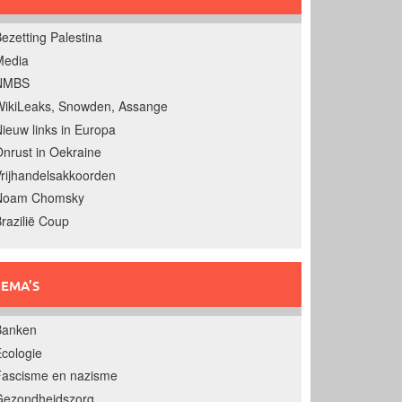
ezetting Palestina
Media
NMBS
ikiLeaks, Snowden, Assange
ieuw links in Europa
nrust in Oekraine
rijhandelsakkoorden
Noam Chomsky
razilië Coup
EMA’S
Banken
cologie
Fascisme en nazisme
Gezondheidszorg