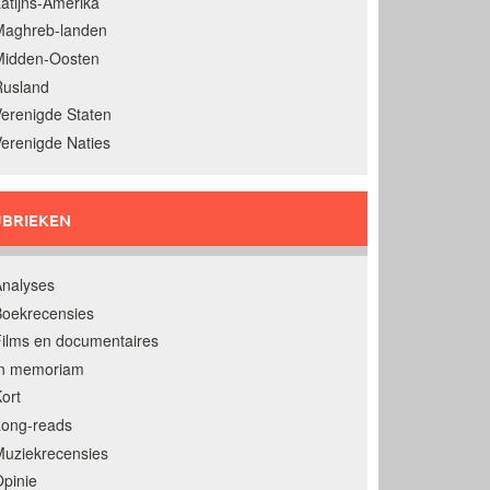
atijns-Amerika
Maghreb-landen
Midden-Oosten
Rusland
erenigde Staten
erenigde Naties
BRIEKEN
nalyses
oekrecensies
ilms en documentaires
In memoriam
ort
Long-reads
uziekrecensies
pinie