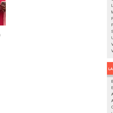
R
S
n
U
V
L
B
A
A
C