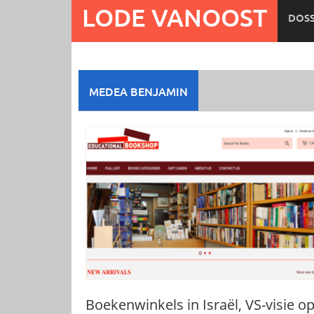
Ga
LODE VANOOST
DOSS
naar
de
inhoud
MEDEA BENJAMIN
Boekenwinkels in Israël, VS-visie o