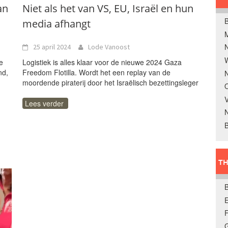
an
Niet als het van VS, EU, Israël en hun
B
media afhangt
25 april 2024
Lode Vanoost
W
e
Logistiek is alles klaar voor de nieuwe 2024 Gaza
nd,
Freedom Flotilla. Wordt het een replay van de
N
moordende piraterij door het Israëlisch bezettingsleger
O
V
Lees verder
B
TH
E