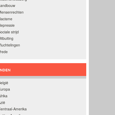
Landbouw
Mensenrechten
Racisme
epressie
ociale strijd
itbuiting
luchtelingen
Vrede
ANDEN
elgië
Europa
frika
zië
entraal-Amerika