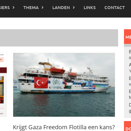
IERS
THEMA
LANDEN
LINKS
CONTACT
ME
B
o
A
‘
E
E
f
D
g
p
Krijgt Gaza Freedom Flotilla een kans?
DO