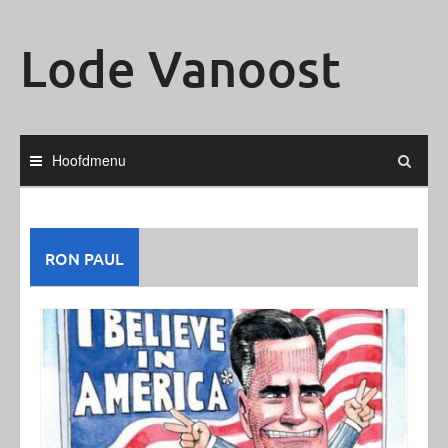
Ga
naar
Lode Vanoost
de
inhoud
Hoofdmenu
RON PAUL