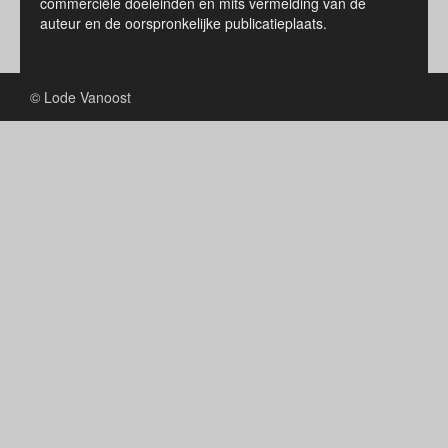
commerciële doeleinden en mits vermelding van de
auteur en de oorspronkelijke publicatieplaats.
© Lode Vanoost