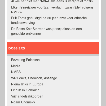
Al wie het niet met N-VA-Halle eens is verspreidt ‘onzin’
Elke treinreiziger voortaan verdacht zwartrijder volgens
NMBS?
Erik Todts gehuldigd na 30 jaar inzet voor ethische
fondsenwerving
De Britse Keir Starmer was principeloos en een
genocide-ontkenner
DOSSIERS
Bezetting Palestina
Media
NMBS
WikiLeaks, Snowden, Assange
Nieuw links in Europa
Onrust in Oekraine
Vrijhandelsakkoorden
Noam Chomsky