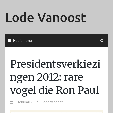
Ga
naar
Lode Vanoost
de
inhoud
Hoofdmenu
Presidentsverkiezi
ngen 2012: rare
vogel die Ron Paul
1 februari 2012
-
Lode Vanoost