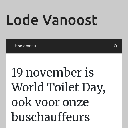
Ga
naar
Lode Vanoost
de
inhoud
Hoofdmenu
19 november is
World Toilet Day,
ook voor onze
buschauffeurs