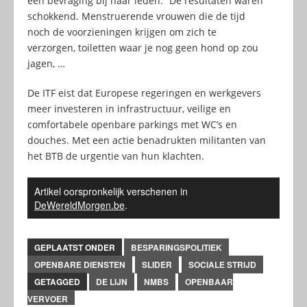
een bevraging bij haar leden. “De resultaten waren
schokkend. Menstruerende vrouwen die de tijd
noch de voorzieningen krijgen om zich te
verzorgen, toiletten waar je nog geen hond op zou
jagen, …
De ITF eist dat Europese regeringen en werkgevers
meer investeren in infrastructuur, veilige en
comfortabele openbare parkings met WC’s en
douches. Met een actie benadrukten militanten van
het BTB de urgentie van hun klachten.
Artikel oorspronkelijk verschenen in
DeWereldMorgen.be
.
GEPLAATST ONDER
BESPARINGSPOLITIEK
OPENBARE DIENSTEN
SLIDER
SOCIALE STRIJD
GETAGGED
DE LIJN
NMBS
OPENBAAR
VERVOER