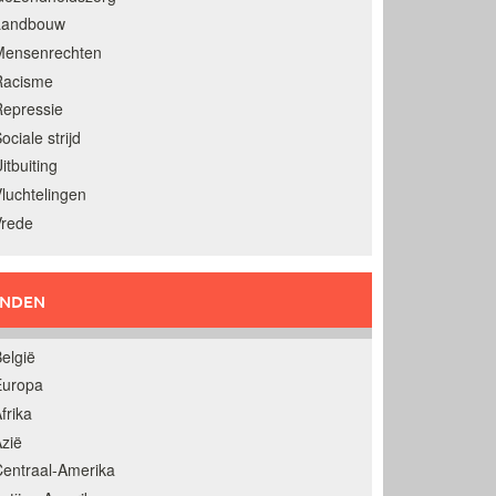
Landbouw
Mensenrechten
Racisme
epressie
ociale strijd
itbuiting
luchtelingen
Vrede
ANDEN
elgië
Europa
frika
zië
entraal-Amerika