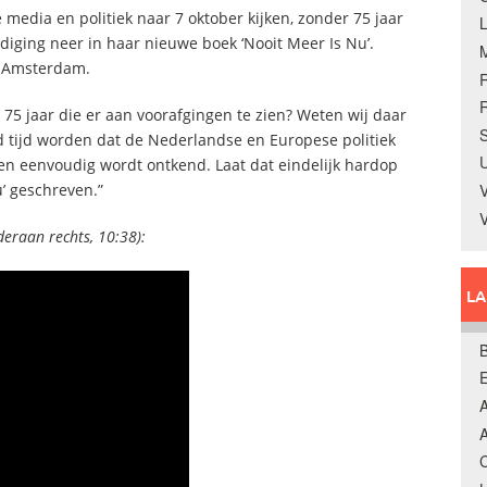
media en politiek naar 7 oktober kijken, zonder 75 jaar
rdiging neer in haar nieuwe boek ‘Nooit Meer Is Nu’.
n Amsterdam.
R
 75 jaar die er aan voorafgingen te zien? Weten wij daar
S
d tijd worden dat de Nederlandse en Europese politiek
U
en eenvoudig wordt ontkend. Laat dat eindelijk hardop
’ geschreven.”
V
deraan rechts, 10:38):
L
B
A
A
C