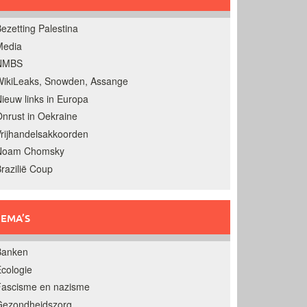
ezetting Palestina
Media
NMBS
ikiLeaks, Snowden, Assange
ieuw links in Europa
nrust in Oekraine
rijhandelsakkoorden
Noam Chomsky
razilië Coup
EMA’S
Banken
cologie
Fascisme en nazisme
Gezondheidszorg