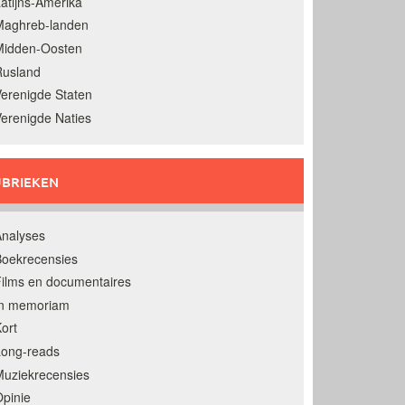
atijns-Amerika
Maghreb-landen
Midden-Oosten
Rusland
erenigde Staten
erenigde Naties
BRIEKEN
nalyses
oekrecensies
ilms en documentaires
In memoriam
ort
Long-reads
uziekrecensies
pinie