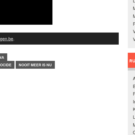
L
V
gen.be
.
V
NA
RU
OCIDE
NOOIT MEER IS NU
A
B
F
K
M
O