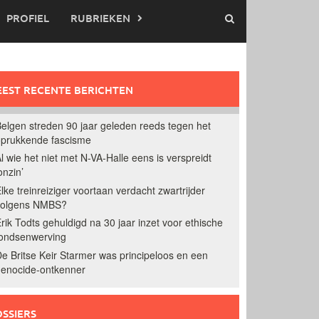
PROFIEL
RUBRIEKEN
EST RECENTE BERICHTEN
elgen streden 90 jaar geleden reeds tegen het
prukkende fascisme
l wie het niet met N-VA-Halle eens is verspreidt
onzin’
lke treinreiziger voortaan verdacht zwartrijder
volgens NMBS?
rik Todts gehuldigd na 30 jaar inzet voor ethische
ondsenwerving
e Britse Keir Starmer was principeloos en een
enocide-ontkenner
SSIERS