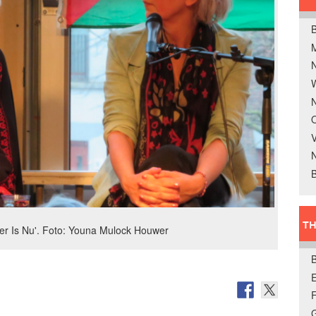
B
W
N
O
V
B
TH
eer Is Nu'. Foto: Youna Mulock Houwer
E