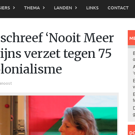
IERS
THEMA
LANDEN
LINKS
CONTACT
schreef ‘Nooit Meer
ME
tijns verzet tegen 75
B
o
olonialisme
A
‘
E
anoost
E
f
D
g
DO