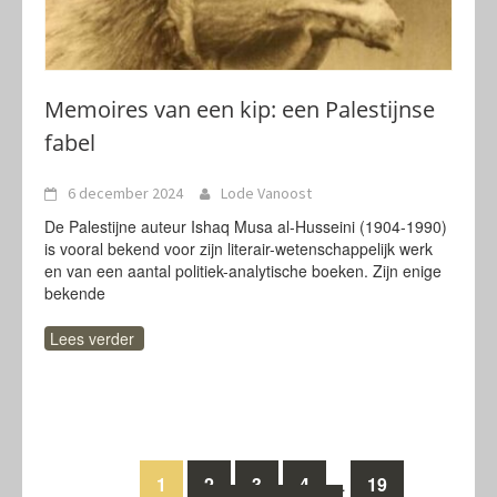
Memoires van een kip: een Palestijnse
fabel
6 december 2024
Lode Vanoost
De Palestijne auteur Ishaq Musa al-Husseini (1904-1990)
is vooral bekend voor zijn literair-wetenschappelijk werk
en van een aantal politiek-analytische boeken. Zijn enige
bekende
Lees verder
Berichten
1
2
3
4
19
…