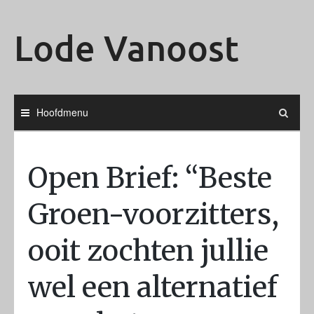
Ga
naar
Lode Vanoost
de
inhoud
Hoofdmenu
Open Brief: “Beste
Groen-voorzitters,
ooit zochten jullie
wel een alternatief