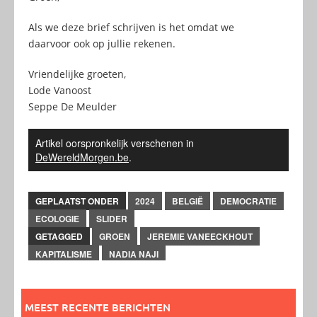
Als we deze brief schrijven is het omdat we
daarvoor ook op jullie rekenen.
Vriendelijke groeten,
Lode Vanoost
Seppe De Meulder
Artikel oorspronkelijk verschenen in
DeWereldMorgen.be
.
GEPLAATST ONDER
2024
BELGIË
DEMOCRATIE
ECOLOGIE
SLIDER
GETAGGED
GROEN
JEREMIE VANEECKHOUT
KAPITALISME
NADIA NAJI
MEEST RECENTE BERICHTEN