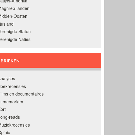
atijns-Amerika
Maghreb-landen
Midden-Oosten
Rusland
erenigde Staten
erenigde Naties
BRIEKEN
nalyses
oekrecensies
ilms en documentaires
In memoriam
ort
Long-reads
uziekrecensies
pinie