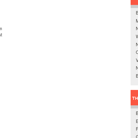
B
em
st
W
N
O
V
B
TH
E