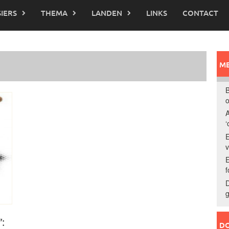
IERS
THEMA
LANDEN
LINKS
CONTACT
ME
B
o
A
‘
E
E
f
D
g
:
DO