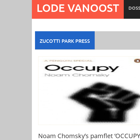
Ga
LODE VANOOST
DOSS
naar
de
inhoud
ZUCOTTI PARK PRESS
Noam Chomsky’s pamflet ‘OCCUPY’