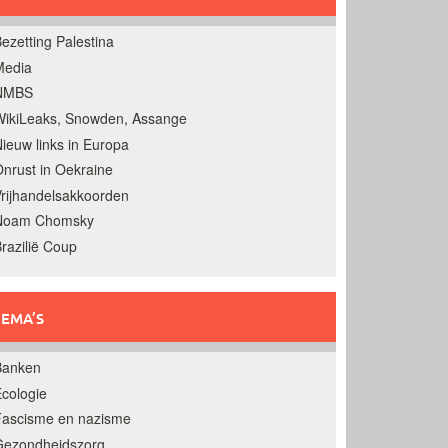
ezetting Palestina
Media
NMBS
ikiLeaks, Snowden, Assange
ieuw links in Europa
nrust in Oekraine
rijhandelsakkoorden
Noam Chomsky
razilië Coup
EMA’S
Banken
cologie
Fascisme en nazisme
Gezondheidszorg