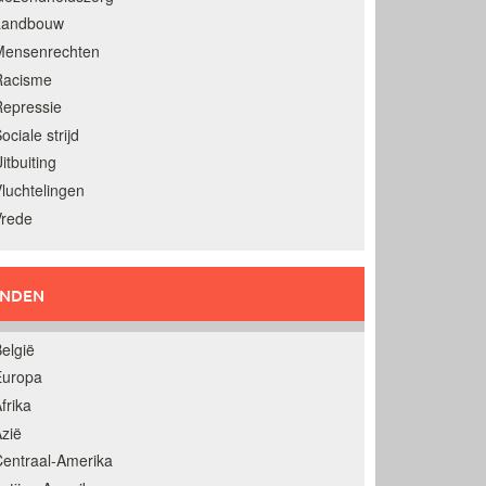
Landbouw
Mensenrechten
Racisme
epressie
ociale strijd
itbuiting
luchtelingen
Vrede
ANDEN
elgië
Europa
frika
zië
entraal-Amerika