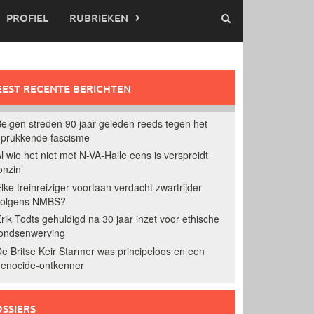
PROFIEL
RUBRIEKEN
EST RECENTE BERICHTEN
elgen streden 90 jaar geleden reeds tegen het
prukkende fascisme
l wie het niet met N-VA-Halle eens is verspreidt
onzin’
lke treinreiziger voortaan verdacht zwartrijder
volgens NMBS?
rik Todts gehuldigd na 30 jaar inzet voor ethische
ondsenwerving
e Britse Keir Starmer was principeloos en een
enocide-ontkenner
SSIERS